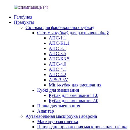
Галоўная
Прадукты
Сістэмы для фарбавальных кубкаў
Сістэмы кубкаў для распыляльнікаў
АПС-1.1
АПС-К1.1
АПС-3.1
АПС-3.5
АПС-К3.5
АПС-4.0
АПС-4.1
АПС-4.2
APS-3.5V
Міні-кубак для змешвання
Кубкі для змешвання
Кубак для змешвання 1.0
Кубак для змешвання 2.0
Палка для змешвання
Адаптар
Аўтамабільная маскіроўка і абарона
Маскіруючая плёнка
Папярэдне прыклееная маскіровачная плёнка