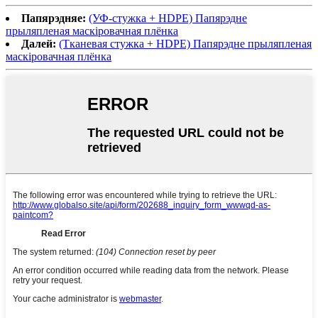
Папярэдняе:
(УФ-стужка + HDPE) Папярэдне
прыляпленая маскіровачная плёнка
Далей:
(Тканевая стужка + HDPE) Папярэдне прыляпленая
маскіровачная плёнка