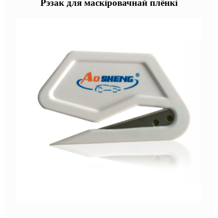
Рэзак для маскіровачнай плёнкі