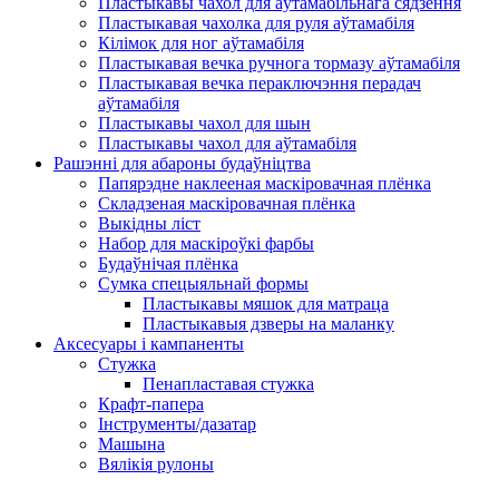
Пластыкавы чахол для аўтамабільнага сядзення
Пластыкавая чахолка для руля аўтамабіля
Кілімок для ног аўтамабіля
Пластыкавая вечка ручнога тормазу аўтамабіля
Пластыкавая вечка пераключэння перадач
аўтамабіля
Пластыкавы чахол для шын
Пластыкавы чахол для аўтамабіля
Рашэнні для абароны будаўніцтва
Папярэдне наклееная маскіровачная плёнка
Складзеная маскіровачная плёнка
Выкідны ліст
Набор для маскіроўкі фарбы
Будаўнічая плёнка
Сумка спецыяльнай формы
Пластыкавы мяшок для матраца
Пластыкавыя дзверы на маланку
Аксесуары і кампаненты
Стужка
Пенапластавая стужка
Крафт-папера
Інструменты/дазатар
Машына
Вялікія рулоны