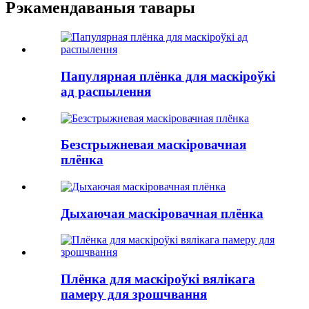
Рэкамендаваныя тавары
Папулярная плёнка для маскіроўкі
ад распылення
Безстрыжневая маскіровачная
плёнка
Дыхаючая маскіровачная плёнка
Плёнка для маскіроўкі вялікага
памеру для зрошчвання