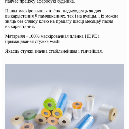
падчас працэсу афарбоўкі будынка.
Нашы маскіровачныя плёнкі падыходзяць як для
выкарыстання ў памяшканнях, так і на вуліцы, і іх можна
зняць без слядоў клею на працягу шасці месяцаў пасля
выкарыстання.
Матэрыял - 100% маскіровачная плёнка HDPE і
прымацаваная стужка washi.
Якасць стужкі значна стабільнейшая і танчэйшая.