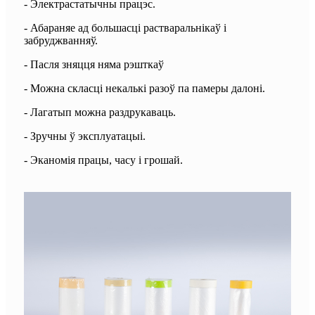
- Электрастатычны працэс.
- Абараняе ад большасці растваральнікаў і
забруджванняў.
- Пасля зняцця няма рэшткаў
- Можна скласці некалькі разоў па памеры далоні.
- Лагатып можна раздрукаваць.
- Зручны ў эксплуатацыі.
- Эканомія працы, часу і грошай.