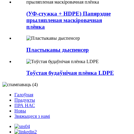
(УФ-стужка + HDPE) Папярэдне
прыляпленая маскіровачная
плёнка
Пластыкавы дыспенсер
Тоўстая будаўнічая плёнка LDPE
Галоўная
Прадукты
ПРА НАС
Новы
Звяжыцеся з намі