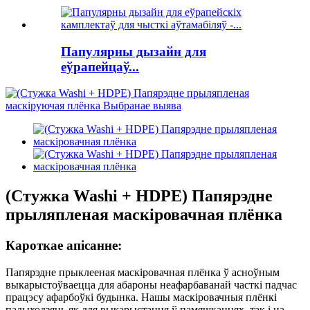
Папулярны дызайн для
еўрапейцаў...
(Стужка Washi + HDPE) Папярэдне
прыляпленая маскіровачная плёнка
Кароткае апісанне:
Папярэдне прыклееная маскіровачная плёнка ў асноўным
выкарыстоўваецца для абароны неафарбаванай часткі падчас
працэсу афарбоўкі будынка. Нашы маскіровачныя плёнкі
падыходзяць як для выкарыстання ў памяшканнях, так і на