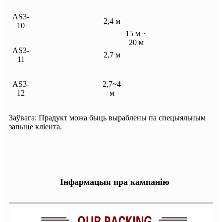
AS3-
2,4 м
10
15 м ~
20 м
AS3-
2,7 м
11
AS3-
2,7~4
12
м
Заўвага: Прадукт можа быць выраблены па спецыяльным
запыце кліента.
Інфармацыя пра кампанію