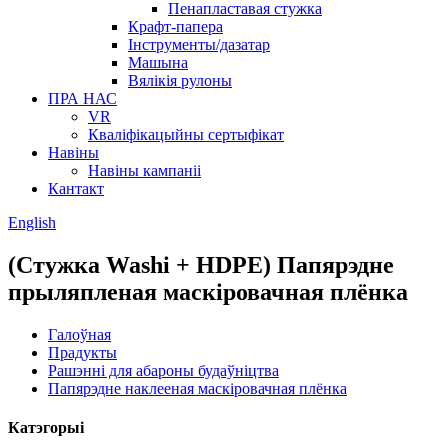
Пенапластавая стужка
Крафт-папера
Інструменты/дазатар
Машына
Вялікія рулоны
ПРА НАС
VR
Кваліфікацыйны сертыфікат
Навіны
Навіны кампаніі
Кантакт
English
(Стужка Washi + HDPE) Папярэдне
прыляпленая маскіровачная плёнка
Галоўная
Прадукты
Рашэнні для абароны будаўніцтва
Папярэдне наклееная маскіровачная плёнка
Катэгорыі