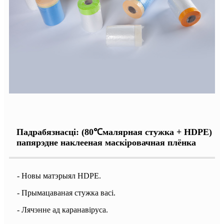
Падрабязнасці: (80
℃
малярная стужка + HDPE)
папярэдне наклееная маскіровачная плёнка
- Новы матэрыял HDPE.
- Прымацаваная стужка васі.
- Лячэнне ад каранавіруса.