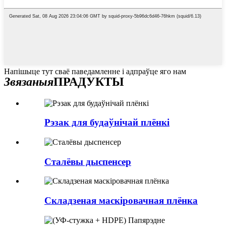
Напішыце тут сваё паведамленне і адпраўце яго нам
Звязаныя
ПРАДУКТЫ
Рэзак для будаўнічай плёнкі
Сталёвы дыспенсер
Складзеная маскіровачная плёнка