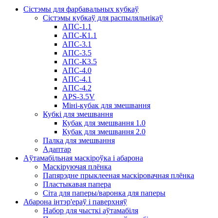
Сістэмы для фарбавальных кубкаў
Сістэмы кубкаў для распыляльнікаў
АПС-1.1
АПС-К1.1
АПС-3.1
АПС-3.5
АПС-К3.5
АПС-4.0
АПС-4.1
АПС-4.2
APS-3.5V
Міні-кубак для змешвання
Кубкі для змешвання
Кубак для змешвання 1.0
Кубак для змешвання 2.0
Палка для змешвання
Адаптар
Аўтамабільная маскіроўка і абарона
Маскіруючая плёнка
Папярэдне прыклееная маскіровачная плёнка
Пластыкавая папера
Сіта для паперы/варонка для паперы
Абарона інтэр'ераў і паверхняў
Набор для чысткі аўтамабіля