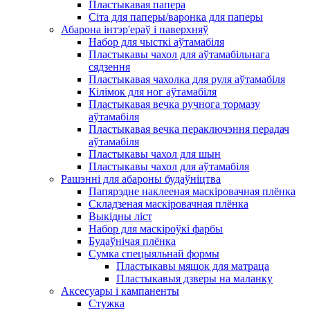
Пластыкавая папера
Сіта для паперы/варонка для паперы
Абарона інтэр'ераў і паверхняў
Набор для чысткі аўтамабіля
Пластыкавы чахол для аўтамабільнага
сядзення
Пластыкавая чахолка для руля аўтамабіля
Кілімок для ног аўтамабіля
Пластыкавая вечка ручнога тормазу
аўтамабіля
Пластыкавая вечка пераключэння перадач
аўтамабіля
Пластыкавы чахол для шын
Пластыкавы чахол для аўтамабіля
Рашэнні для абароны будаўніцтва
Папярэдне наклееная маскіровачная плёнка
Складзеная маскіровачная плёнка
Выкідны ліст
Набор для маскіроўкі фарбы
Будаўнічая плёнка
Сумка спецыяльнай формы
Пластыкавы мяшок для матраца
Пластыкавыя дзверы на маланку
Аксесуары і кампаненты
Стужка