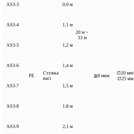
AS3-3
0,9 м
AS3-4
1,1 м
20 м ~
33 м
AS3-5
1,2 м
AS3-6
1,4 м
Стужка
∅20 мм/
PE
≧8 мкм
васі
∅25 мм
AS3-7
1,5 м
AS3-8
1,8 м
AS3-9
2,1 м