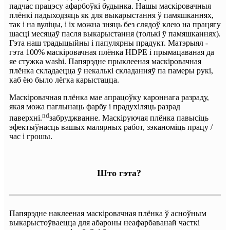
падчас працэсу афарбоўкі будынка. Нашы маскіровачныя
плёнкі падыходзяць як для выкарыстання ў памяшканнях,
так і на вуліцы, і іх можна зняць без слядоў клею на працягу
шасці месяцаў пасля выкарыстання (толькі ў памяшканнях).
Гэта наш традыцыйны і папулярны прадукт. Матэрыял -
гэта 100% маскіровачная плёнка HDPE і прымацаваная да
яе стужка washi. Папярэдне прыклееная маскіровачная
плёнка складаецца ў некалькі складанняў па памеры рукі,
каб ёю было лёгка карыстацца.
Маскіровачная плёнка мае апрацоўку кароннага разраду,
якая можа паглынаць фарбу і прадухіляць разрад
nd
паверхні.
забруджванне. Маскіруючая плёнка павысіць
эфектыўнасць вашых малярных работ, зэканоміць працу /
час і грошы.
Што гэта?
Папярэдне наклееная маскіровачная плёнка ў асноўным
выкарыстоўваецца для абароны неафарбаванай часткі