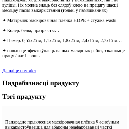
вуліцы, і іх можна зняць без слядоў клею на працягу шасці
месяцаў пасля выкарыстання (толькі ў памяшканнях).
✦ Матэрыял: маскіровачная плёнка HDPE + стужка washi
✦ Колер: белы, празрысты…
✦ Памер: 0,55x25 м, 1,1x25 м, 1,8x25 м, 2,4x15 м, 2,7x15 м…
✦ павысьце эфектыўнасць вашых малярных работ, зэканомце
працу / час і грошы.
Дашліце нам ліст
Падрабязнасці прадукту
Тэгі прадукту
Папярэдне прыклееная маскіровачная плёнка ў асноўным
выкарыстоўваецца для абароны неафарбаванай часткі