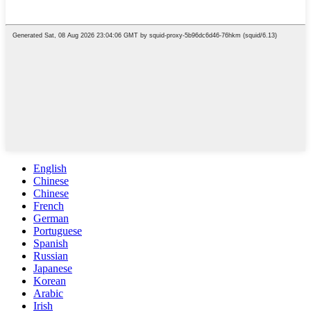
English
Chinese
Chinese
French
German
Portuguese
Spanish
Russian
Japanese
Korean
Arabic
Irish