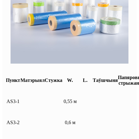
Папяров
Пункт
Матэрыял
Стужка
W.
L.
Таўшчыня
стрыжан
AS3-1
0,55 м
AS3-2
0,6 м