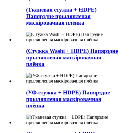
(Тканевая стужка + HDPE)
Папярэдне прыляпленая
маскіровачная плёнка
(Стужка Washi + HDPE) Папярэдне
прыляпленая маскіровачная
плёнка
(УФ-стужка + HDPE) Папярэдне
прыляпленая маскіровачная
плёнка