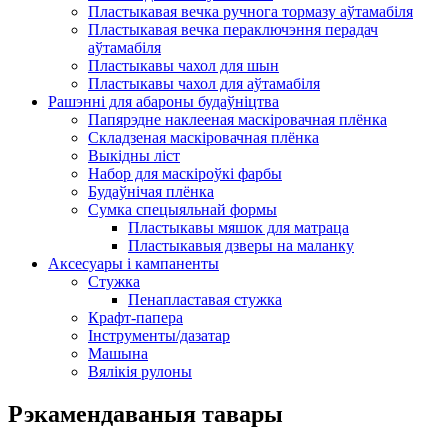
Пластыкавая вечка ручнога тормазу аўтамабіля
Пластыкавая вечка пераключэння перадач
аўтамабіля
Пластыкавы чахол для шын
Пластыкавы чахол для аўтамабіля
Рашэнні для абароны будаўніцтва
Папярэдне наклееная маскіровачная плёнка
Складзеная маскіровачная плёнка
Выкідны ліст
Набор для маскіроўкі фарбы
Будаўнічая плёнка
Сумка спецыяльнай формы
Пластыкавы мяшок для матраца
Пластыкавыя дзверы на маланку
Аксесуары і кампаненты
Стужка
Пенапластавая стужка
Крафт-папера
Інструменты/дазатар
Машына
Вялікія рулоны
Рэкамендаваныя тавары