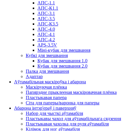
АПС-1.1
АПС-К1.1
АПС-3.1
АПС-3.5
АПС-К3.5
АПС-4.0
АПС-4.1
АПС-4.2
APS-3.5V
Міні-кубак для змешвання
Кубкі для змешвання
Кубак для змешвання 1.0
Кубак для змешвання 2.0
Палка для змешвання
Адаптар
Аўтамабільная маскіроўка і абарона
Маскіруючая плёнка
Папярэдне прыклееная маскіровачная плёнка
Пластыкавая папера
Сіта для паперы/варонка для паперы
Абарона інтэр'ераў і паверхняў
Набор для чысткі аўтамабіля
Пластыкавы чахол для аўтамабільнага сядзення
Пластыкавая чахолка для руля аўтамабіля
Кілімок для ног аўтамабіля