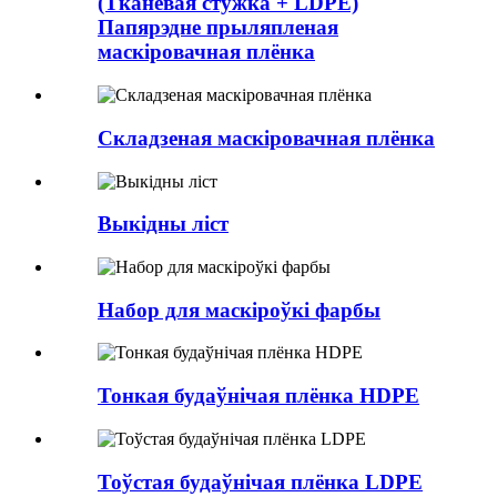
(Тканевая стужка + LDPE)
Папярэдне прыляпленая
маскіровачная плёнка
Складзеная маскіровачная плёнка
Выкідны ліст
Набор для маскіроўкі фарбы
Тонкая будаўнічая плёнка HDPE
Тоўстая будаўнічая плёнка LDPE