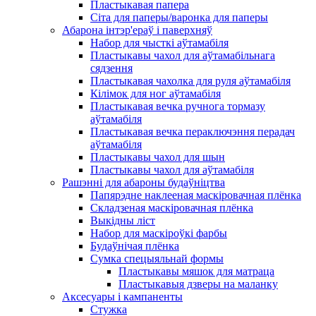
Пластыкавая папера
Сіта для паперы/варонка для паперы
Абарона інтэр'ераў і паверхняў
Набор для чысткі аўтамабіля
Пластыкавы чахол для аўтамабільнага
сядзення
Пластыкавая чахолка для руля аўтамабіля
Кілімок для ног аўтамабіля
Пластыкавая вечка ручнога тормазу
аўтамабіля
Пластыкавая вечка пераключэння перадач
аўтамабіля
Пластыкавы чахол для шын
Пластыкавы чахол для аўтамабіля
Рашэнні для абароны будаўніцтва
Папярэдне наклееная маскіровачная плёнка
Складзеная маскіровачная плёнка
Выкідны ліст
Набор для маскіроўкі фарбы
Будаўнічая плёнка
Сумка спецыяльнай формы
Пластыкавы мяшок для матраца
Пластыкавыя дзверы на маланку
Аксесуары і кампаненты
Стужка