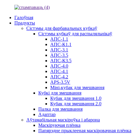
Галоўная
Прадукты
Сістэмы для фарбавальных кубкаў
Сістэмы кубкаў для распыляльнікаў
АПС-1.1
АПС-К1.1
АПС-3.1
АПС-3.5
АПС-К3.5
АПС-4.0
АПС-4.1
АПС-4.2
APS-3.5V
Міні-кубак для змешвання
Кубкі для змешвання
Кубак для змешвання 1.0
Кубак для змешвання 2.0
Палка для змешвання
Адаптар
Аўтамабільная маскіроўка і абарона
Маскіруючая плёнка
Папярэдне прыклееная маскіровачная плёнка