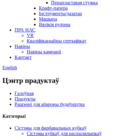
Пенапластавая стужка
Крафт-папера
Інструменты/дазатар
Машына
Вялікія рулоны
ПРА НАС
VR
Кваліфікацыйны сертыфікат
Навіны
Навіны кампаніі
Кантакт
English
Цэнтр прадуктаў
Галоўная
Прадукты
Рашэнні для абароны будаўніцтва
Катэгорыі
Сістэмы для фарбавальных кубкаў
Сістэмы кубкаў для распыляльнікаў