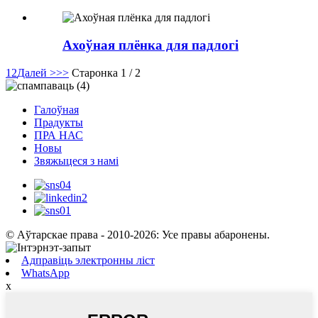
Ахоўная плёнка для падлогі
1
2
Далей >
>>
Старонка 1 / 2
Галоўная
Прадукты
ПРА НАС
Новы
Звяжыцеся з намі
© Аўтарскае права - 2010-2026: Усе правы абаронены.
Адправіць электронны ліст
WhatsApp
x