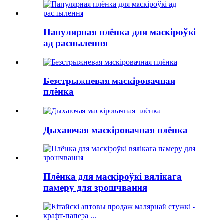
Папулярная плёнка для маскіроўкі
ад распылення
Безстрыжневая маскіровачная
плёнка
Дыхаючая маскіровачная плёнка
Плёнка для маскіроўкі вялікага
памеру для зрошчвання