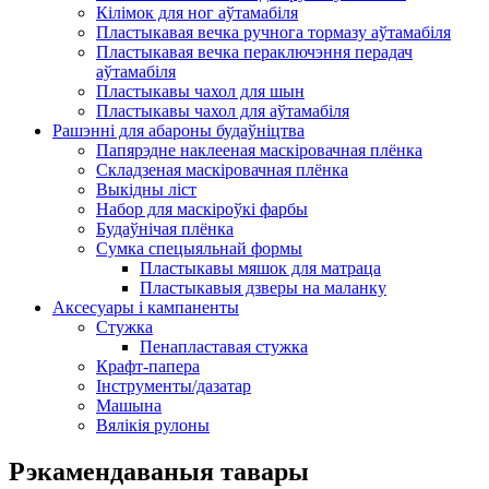
Кілімок для ног аўтамабіля
Пластыкавая вечка ручнога тормазу аўтамабіля
Пластыкавая вечка пераключэння перадач
аўтамабіля
Пластыкавы чахол для шын
Пластыкавы чахол для аўтамабіля
Рашэнні для абароны будаўніцтва
Папярэдне наклееная маскіровачная плёнка
Складзеная маскіровачная плёнка
Выкідны ліст
Набор для маскіроўкі фарбы
Будаўнічая плёнка
Сумка спецыяльнай формы
Пластыкавы мяшок для матраца
Пластыкавыя дзверы на маланку
Аксесуары і кампаненты
Стужка
Пенапластавая стужка
Крафт-папера
Інструменты/дазатар
Машына
Вялікія рулоны
Рэкамендаваныя тавары