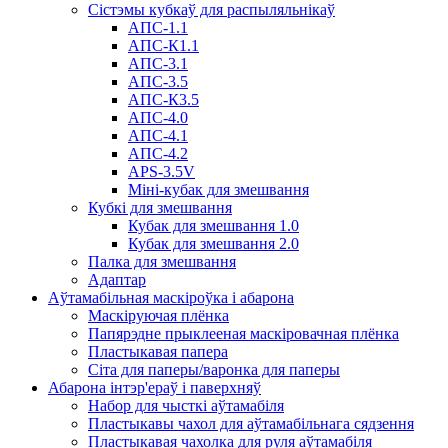
Сістэмы кубкаў для распыляльнікаў
АПС-1.1
АПС-К1.1
АПС-3.1
АПС-3.5
АПС-К3.5
АПС-4.0
АПС-4.1
АПС-4.2
APS-3.5V
Міні-кубак для змешвання
Кубкі для змешвання
Кубак для змешвання 1.0
Кубак для змешвання 2.0
Палка для змешвання
Адаптар
Аўтамабільная маскіроўка і абарона
Маскіруючая плёнка
Папярэдне прыклееная маскіровачная плёнка
Пластыкавая папера
Сіта для паперы/варонка для паперы
Абарона інтэр'ераў і паверхняў
Набор для чысткі аўтамабіля
Пластыкавы чахол для аўтамабільнага сядзення
Пластыкавая чахолка для руля аўтамабіля