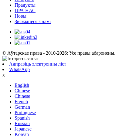
Прадукты
ПРА НАС
Новы
Звяжыцеся з намі
© Аўтарскае права - 2010-2026: Усе правы абаронены.
Адправіць электронны ліст
WhatsApp
x
English
Chinese
Chinese
French
German
Portuguese
Spanish
Russian
Japanese
Korean