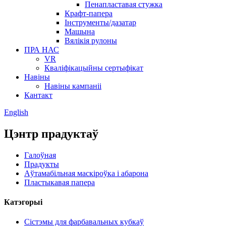
Пенапластавая стужка
Крафт-папера
Інструменты/дазатар
Машына
Вялікія рулоны
ПРА НАС
VR
Кваліфікацыйны сертыфікат
Навіны
Навіны кампаніі
Кантакт
English
Цэнтр прадуктаў
Галоўная
Прадукты
Аўтамабільная маскіроўка і абарона
Пластыкавая папера
Катэгорыі
Сістэмы для фарбавальных кубкаў