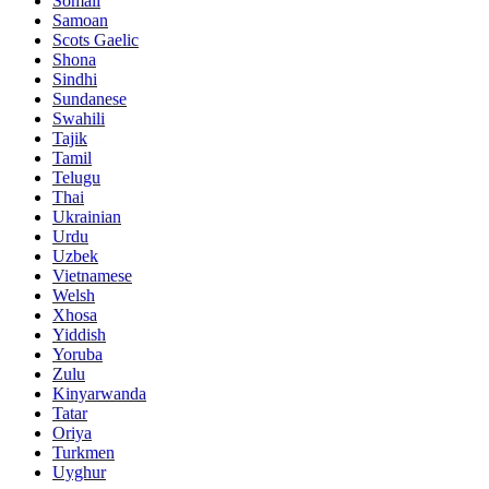
Somali
Samoan
Scots Gaelic
Shona
Sindhi
Sundanese
Swahili
Tajik
Tamil
Telugu
Thai
Ukrainian
Urdu
Uzbek
Vietnamese
Welsh
Xhosa
Yiddish
Yoruba
Zulu
Kinyarwanda
Tatar
Oriya
Turkmen
Uyghur