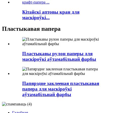
Кітайскі аптовы кран для
маскіроўкі...
Пластыкавая папера
Пластыкавы рулон паперы для
маскіроўкі аўтамабільнай фарбы
Папярэдне заклееная пластыкавая
папера для маскіроўкі
аўтамабільнай фарбы
Галоўная