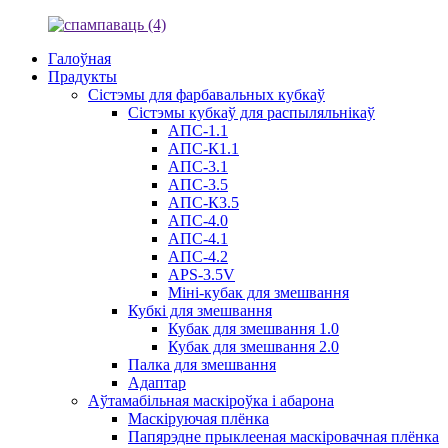
Галоўная
Прадукты
Сістэмы для фарбавальных кубкаў
Сістэмы кубкаў для распыляльнікаў
АПС-1.1
АПС-К1.1
АПС-3.1
АПС-3.5
АПС-К3.5
АПС-4.0
АПС-4.1
АПС-4.2
APS-3.5V
Міні-кубак для змешвання
Кубкі для змешвання
Кубак для змешвання 1.0
Кубак для змешвання 2.0
Палка для змешвання
Адаптар
Аўтамабільная маскіроўка і абарона
Маскіруючая плёнка
Папярэдне прыклееная маскіровачная плёнка