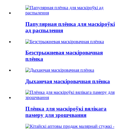
Папулярная плёнка для маскіроўкі
ад распылення
Безстрыжневая маскіровачная
плёнка
Дыхаючая маскіровачная плёнка
Плёнка для маскіроўкі вялікага
памеру для зрошчвання