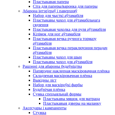
Пластыкавая папера
Сіта для паперы/варонка для паперы
Абарона інтэр'ераў і паверхняў
Набор для чысткі аўтамабіля
Пластыкавы чахол для аўтамабільнага
сядзення
Пластыкавая чахолка для руля аўтамабіля
Кілімок для ног аўтамабіля
Пластыкавая вечка ручнога тормазу
аўтамабіля
Пластыкавая вечка пераключэння перадач
аўтамабіля
Пластыкавы чахол для шын
Пластыкавы чахол для аўтамабіля
Рашэнні для абароны будаўніцтва
Папярэдне наклееная маскіровачная плёнка
Складзеная маскіровачная плёнка
Выкідны ліст
Набор для маскіроўкі фарбы
Будаўнічая плёнка
Сумка спецыяльнай формы
Пластыкавы мяшок для матраца
Пластыкавыя дзверы на маланку
Аксесуары і кампаненты
Стужка