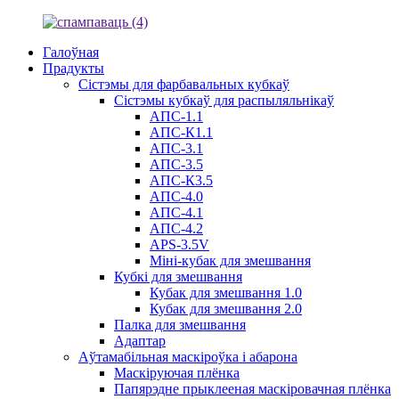
Галоўная
Прадукты
Сістэмы для фарбавальных кубкаў
Сістэмы кубкаў для распыляльнікаў
АПС-1.1
АПС-К1.1
АПС-3.1
АПС-3.5
АПС-К3.5
АПС-4.0
АПС-4.1
АПС-4.2
APS-3.5V
Міні-кубак для змешвання
Кубкі для змешвання
Кубак для змешвання 1.0
Кубак для змешвання 2.0
Палка для змешвання
Адаптар
Аўтамабільная маскіроўка і абарона
Маскіруючая плёнка
Папярэдне прыклееная маскіровачная плёнка