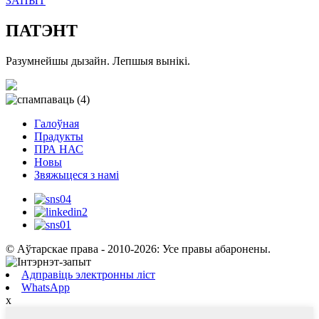
ЗАПЫТ
ПАТЭНТ
Разумнейшы дызайн. Лепшыя вынікі.
Галоўная
Прадукты
ПРА НАС
Новы
Звяжыцеся з намі
© Аўтарскае права - 2010-2026: Усе правы абаронены.
Адправіць электронны ліст
WhatsApp
x