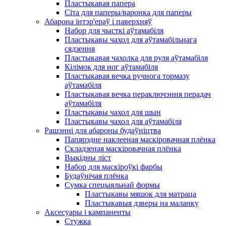
Пластыкавая папера
Сіта для паперы/варонка для паперы
Абарона інтэр'ераў і паверхняў
Набор для чысткі аўтамабіля
Пластыкавы чахол для аўтамабільнага
сядзення
Пластыкавая чахолка для руля аўтамабіля
Кілімок для ног аўтамабіля
Пластыкавая вечка ручнога тормазу
аўтамабіля
Пластыкавая вечка пераключэння перадач
аўтамабіля
Пластыкавы чахол для шын
Пластыкавы чахол для аўтамабіля
Рашэнні для абароны будаўніцтва
Папярэдне наклееная маскіровачная плёнка
Складзеная маскіровачная плёнка
Выкідны ліст
Набор для маскіроўкі фарбы
Будаўнічая плёнка
Сумка спецыяльнай формы
Пластыкавы мяшок для матраца
Пластыкавыя дзверы на маланку
Аксесуары і кампаненты
Стужка