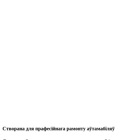
ПРАМЫ
ВЫТВОРЦА
СІСТЭМЫ ДЛЯ
ФАРБАВАЛЬНЫХ
КУБКАЎ І
РАШЭННІ ДЛЯ
МАСКІРОЎКІ
Створана для прафесійнага рамонту аўтамабіляў