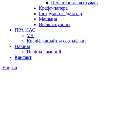
Пенапластавая стужка
Крафт-папера
Інструменты/дазатар
Машына
Вялікія рулоны
ПРА НАС
VR
Кваліфікацыйны сертыфікат
Навіны
Навіны кампаніі
Кантакт
English