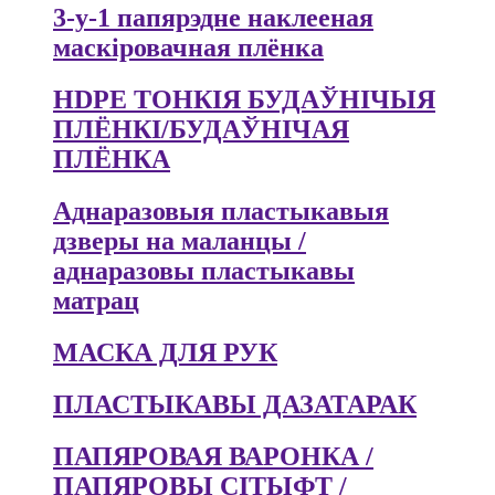
3-у-1 папярэдне наклееная
маскіровачная плёнка
HDPE ТОНКІЯ БУДАЎНІЧЫЯ
ПЛЁНКІ/БУДАЎНІЧАЯ
ПЛЁНКА
Аднаразовыя пластыкавыя
дзверы на маланцы /
аднаразовы пластыкавы
матрац
МАСКА ДЛЯ РУК
ПЛАСТЫКАВЫ ДАЗАТАРАК
ПАПЯРОВАЯ ВАРОНКА /
ПАПЯРОВЫ СІТЫФТ /