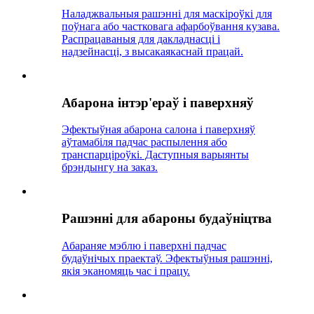
Наладжвальныя рашэнні для маскіроўкі для
поўнага або частковага афарбоўвання кузава.
Распрацаваныя для дакладнасці і
надзейнасці, з высакаякаснай працай.
Абарона інтэр'ераў і паверхняў
Эфектыўная абарона салона і паверхняў
аўтамабіля падчас распылення або
транспарціроўкі. Даступныя варыянты
брэндынгу на заказ.
Рашэнні для абароны будаўніцтва
Абараняе мэблю і паверхні падчас
будаўнічых праектаў. Эфектыўныя рашэнні,
якія эканомяць час і працу.