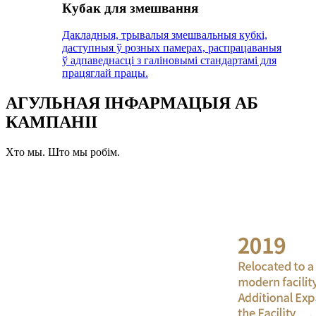
Кубак для змешвання
Дакладныя, трывалыя змешвальныя кубкі,
даступныя ў розных памерах, распрацаваныя
ў адпаведнасці з галіновымі стандартамі для
працяглай працы.
АГУЛЬНАЯ ІНФАРМАЦЫЯ АБ
КАМПАНІІ
Хто мы. Што мы робім.