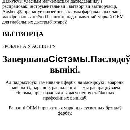
Дзякуючы ўласным магчымасцям даследаванняў і
распрацовак, інструментальнай і вытворчай вытворчасці,
Aosheng® прапануе надзейныя сістэмы фарбавальных чаш,
маскіровачныя плёнкі і рашэнні пад прыватнай маркай OEM
для глабальных дыстрыб'ютараў.
ВЫТВОРЦА
ЗРОБЛЕНА Ў АОШЭНГУ
Завершана
Сістэмы.
Паслядо
вынікі.
Ад падрыхтоўкі і змешвання фарбы да маскіроўкі і абароны
паверхні і, нарэшце, распылення — мы распрацоўваем
сістэмы, прызначаныя для дасягнення стабільных
прафесійных вынікаў.
Рашэнні OEM і прыватныя маркі для сусветных брэндаў
фарбаў.