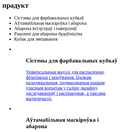
прадукт
Сістэмы для фарбавальных кубкаў
Аўтамабільная маскіроўка і абарона
Абарона інтэр'ераў і паверхняў
Рашэнні для абароны будаўніцтва
Кубак для змешвання
Сістэмы для фарбавальных кубкаў
Універсальныя мадэлі для распылення,
фільтрацыі і захоўвання. Цалкам
наладжвальныя, падмацаваныя нашым
уласным вопытам у галіне дызайну,
даследаванняў і распрацовак, а таксама
вытворчасці.
Аўтамабільная маскіроўка і
абарона