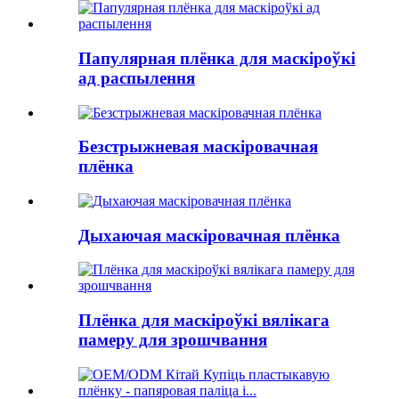
Папулярная плёнка для маскіроўкі
ад распылення
Безстрыжневая маскіровачная
плёнка
Дыхаючая маскіровачная плёнка
Плёнка для маскіроўкі вялікага
памеру для зрошчвання