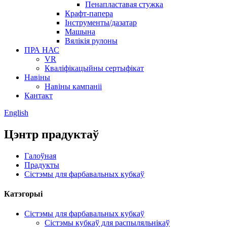
Пенапластавая стужка
Крафт-папера
Інструменты/дазатар
Машына
Вялікія рулоны
ПРА НАС
VR
Кваліфікацыйны сертыфікат
Навіны
Навіны кампаніі
Кантакт
English
Цэнтр прадуктаў
Галоўная
Прадукты
Сістэмы для фарбавальных кубкаў
Катэгорыі
Сістэмы для фарбавальных кубкаў
Сістэмы кубкаў для распыляльнікаў