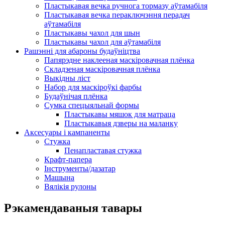
Пластыкавая вечка ручнога тормазу аўтамабіля
Пластыкавая вечка пераключэння перадач
аўтамабіля
Пластыкавы чахол для шын
Пластыкавы чахол для аўтамабіля
Рашэнні для абароны будаўніцтва
Папярэдне наклееная маскіровачная плёнка
Складзеная маскіровачная плёнка
Выкідны ліст
Набор для маскіроўкі фарбы
Будаўнічая плёнка
Сумка спецыяльнай формы
Пластыкавы мяшок для матраца
Пластыкавыя дзверы на маланку
Аксесуары і кампаненты
Стужка
Пенапластавая стужка
Крафт-папера
Інструменты/дазатар
Машына
Вялікія рулоны
Рэкамендаваныя тавары