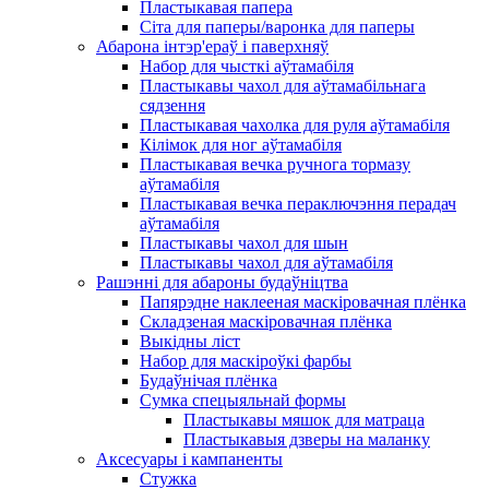
Пластыкавая папера
Сіта для паперы/варонка для паперы
Абарона інтэр'ераў і паверхняў
Набор для чысткі аўтамабіля
Пластыкавы чахол для аўтамабільнага
сядзення
Пластыкавая чахолка для руля аўтамабіля
Кілімок для ног аўтамабіля
Пластыкавая вечка ручнога тормазу
аўтамабіля
Пластыкавая вечка пераключэння перадач
аўтамабіля
Пластыкавы чахол для шын
Пластыкавы чахол для аўтамабіля
Рашэнні для абароны будаўніцтва
Папярэдне наклееная маскіровачная плёнка
Складзеная маскіровачная плёнка
Выкідны ліст
Набор для маскіроўкі фарбы
Будаўнічая плёнка
Сумка спецыяльнай формы
Пластыкавы мяшок для матраца
Пластыкавыя дзверы на маланку
Аксесуары і кампаненты
Стужка