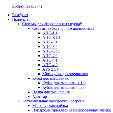
Галоўная
Прадукты
Сістэмы для фарбавальных кубкаў
Сістэмы кубкаў для распыляльнікаў
АПС-1.1
АПС-К1.1
АПС-3.1
АПС-3.5
АПС-К3.5
АПС-4.0
АПС-4.1
АПС-4.2
APS-3.5V
Міні-кубак для змешвання
Кубкі для змешвання
Кубак для змешвання 1.0
Кубак для змешвання 2.0
Палка для змешвання
Адаптар
Аўтамабільная маскіроўка і абарона
Маскіруючая плёнка
Папярэдне прыклееная маскіровачная плёнка