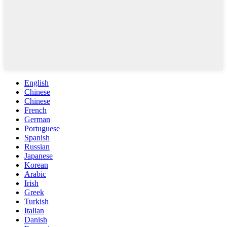
English
Chinese
Chinese
French
German
Portuguese
Spanish
Russian
Japanese
Korean
Arabic
Irish
Greek
Turkish
Italian
Danish