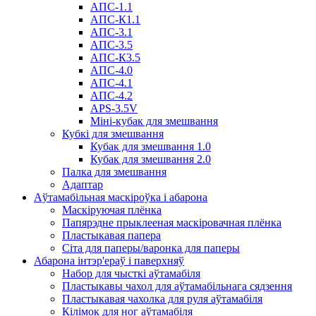
АПС-1.1
АПС-К1.1
АПС-3.1
АПС-3.5
АПС-К3.5
АПС-4.0
АПС-4.1
АПС-4.2
APS-3.5V
Міні-кубак для змешвання
Кубкі для змешвання
Кубак для змешвання 1.0
Кубак для змешвання 2.0
Палка для змешвання
Адаптар
Аўтамабільная маскіроўка і абарона
Маскіруючая плёнка
Папярэдне прыклееная маскіровачная плёнка
Пластыкавая папера
Сіта для паперы/варонка для паперы
Абарона інтэр'ераў і паверхняў
Набор для чысткі аўтамабіля
Пластыкавы чахол для аўтамабільнага сядзення
Пластыкавая чахолка для руля аўтамабіля
Кілімок для ног аўтамабіля