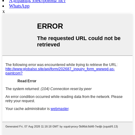
Адправіць электронны ліст
WhatsApp
x