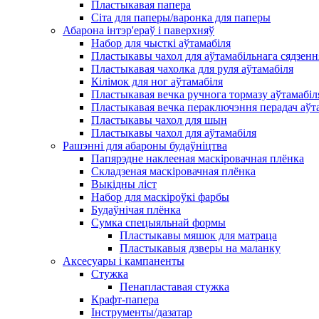
Пластыкавая папера
Сіта для паперы/варонка для паперы
Абарона інтэр'ераў і паверхняў
Набор для чысткі аўтамабіля
Пластыкавы чахол для аўтамабільнага сядзенн
Пластыкавая чахолка для руля аўтамабіля
Кілімок для ног аўтамабіля
Пластыкавая вечка ручнога тормазу аўтамабіл
Пластыкавая вечка пераключэння перадач аўт
Пластыкавы чахол для шын
Пластыкавы чахол для аўтамабіля
Рашэнні для абароны будаўніцтва
Папярэдне наклееная маскіровачная плёнка
Складзеная маскіровачная плёнка
Выкідны ліст
Набор для маскіроўкі фарбы
Будаўнічая плёнка
Сумка спецыяльнай формы
Пластыкавы мяшок для матраца
Пластыкавыя дзверы на маланку
Аксесуары і кампаненты
Стужка
Пенапластавая стужка
Крафт-папера
Інструменты/дазатар