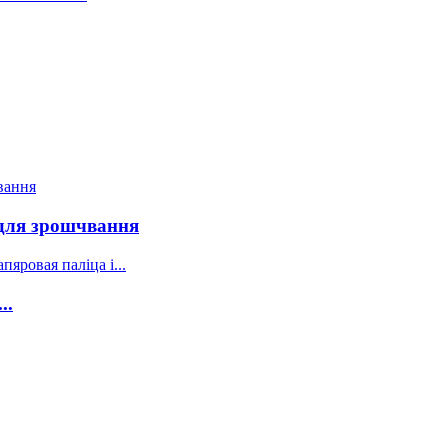
 для зрошчвання
..