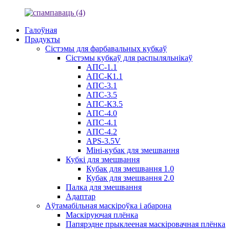
Галоўная
Прадукты
Сістэмы для фарбавальных кубкаў
Сістэмы кубкаў для распыляльнікаў
АПС-1.1
АПС-К1.1
АПС-3.1
АПС-3.5
АПС-К3.5
АПС-4.0
АПС-4.1
АПС-4.2
APS-3.5V
Міні-кубак для змешвання
Кубкі для змешвання
Кубак для змешвання 1.0
Кубак для змешвання 2.0
Палка для змешвання
Адаптар
Аўтамабільная маскіроўка і абарона
Маскіруючая плёнка
Папярэдне прыклееная маскіровачная плёнка