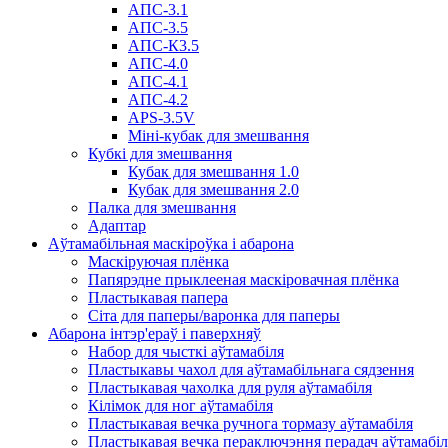
АПС-3.1
АПС-3.5
АПС-К3.5
АПС-4.0
АПС-4.1
АПС-4.2
APS-3.5V
Міні-кубак для змешвання
Кубкі для змешвання
Кубак для змешвання 1.0
Кубак для змешвання 2.0
Палка для змешвання
Адаптар
Аўтамабільная маскіроўка і абарона
Маскіруючая плёнка
Папярэдне прыклееная маскіровачная плёнка
Пластыкавая папера
Сіта для паперы/варонка для паперы
Абарона інтэр'ераў і паверхняў
Набор для чысткі аўтамабіля
Пластыкавы чахол для аўтамабільнага сядзення
Пластыкавая чахолка для руля аўтамабіля
Кілімок для ног аўтамабіля
Пластыкавая вечка ручнога тормазу аўтамабіля
Пластыкавая вечка пераключэння перадач аўтамабіл