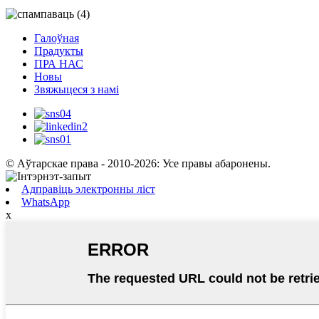
Галоўная
Прадукты
ПРА НАС
Новы
Звяжыцеся з намі
© Аўтарскае права - 2010-2026: Усе правы абаронены.
Адправіць электронны ліст
WhatsApp
x