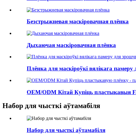
Безстрыжневая маскіровачная плёнка
Дыхаючая маскіровачная плёнка
Плёнка для маскіроўкі вялікага памеру
OEM/ODM Кітай Купіць пластыкавыя F.
Набор для чысткі аўтамабіля
Набор для чысткі аўтамабіля