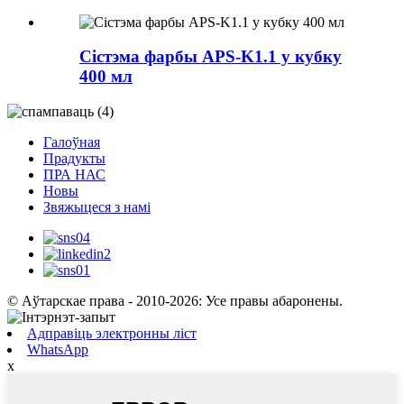
Сістэма фарбы APS-K1.1 у кубку
400 мл
Галоўная
Прадукты
ПРА НАС
Новы
Звяжыцеся з намі
© Аўтарскае права - 2010-2026: Усе правы абаронены.
Адправіць электронны ліст
WhatsApp
x