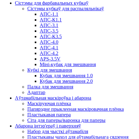
Сістэмы для фарбавальных кубкаў
Сістэмы кубкаў для распыляльнікаў
АПС-1.1
АПС-К1.1
АПС-3.1
АПС-3.5
АПС-К3.5
АПС-4.0
АПС-4.1
АПС-4.2
APS-3.5V
Міні-кубак для змешвання
Кубкі для змешвання
Кубак для змешвання 1.0
Кубак для змешвання 2.0
Палка для змешвання
Адаптар
Аўтамабільная маскіроўка і абарона
Маскіруючая плёнка
Папярэдне прыклееная маскіровачная плёнка
Пластыкавая папера
Сіта для паперы/варонка для паперы
Абарона інтэр'ераў і паверхняў
Набор для чысткі аўтамабіля
Пластыкавы чахол для аўтамабільнага сядзення