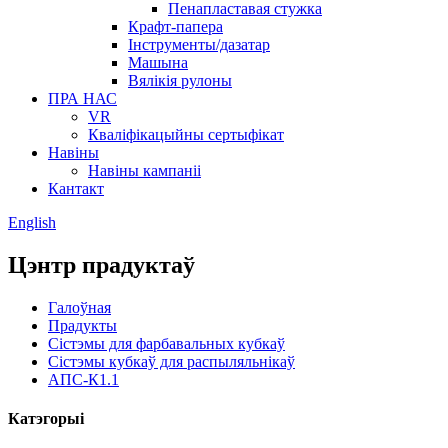
Пенапластавая стужка
Крафт-папера
Інструменты/дазатар
Машына
Вялікія рулоны
ПРА НАС
VR
Кваліфікацыйны сертыфікат
Навіны
Навіны кампаніі
Кантакт
English
Цэнтр прадуктаў
Галоўная
Прадукты
Сістэмы для фарбавальных кубкаў
Сістэмы кубкаў для распыляльнікаў
АПС-К1.1
Катэгорыі