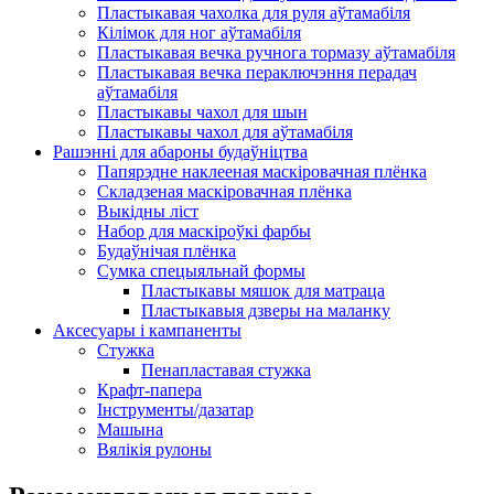
Пластыкавая чахолка для руля аўтамабіля
Кілімок для ног аўтамабіля
Пластыкавая вечка ручнога тормазу аўтамабіля
Пластыкавая вечка пераключэння перадач
аўтамабіля
Пластыкавы чахол для шын
Пластыкавы чахол для аўтамабіля
Рашэнні для абароны будаўніцтва
Папярэдне наклееная маскіровачная плёнка
Складзеная маскіровачная плёнка
Выкідны ліст
Набор для маскіроўкі фарбы
Будаўнічая плёнка
Сумка спецыяльнай формы
Пластыкавы мяшок для матраца
Пластыкавыя дзверы на маланку
Аксесуары і кампаненты
Стужка
Пенапластавая стужка
Крафт-папера
Інструменты/дазатар
Машына
Вялікія рулоны