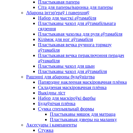
Пластыкавая папера
Сіта для паперы/варонка для паперы
Абарона інтэр'ераў і паверхняў
Набор для чысткі аўтамабіля
Пластыкавы чахол для аўтамабільнага
сядзення
Пластыкавая чахолка для руля аўтамабіля
Кілімок для ног аўтамабіля
Пластыкавая вечка ручнога тормазу
аўтамабіля
Пластыкавая вечка пераключэння перадач
аўтамабіля
Пластыкавы чахол для шын
Пластыкавы чахол для аўтамабіля
Рашэнні для абароны будаўніцтва
Папярэдне наклееная маскіровачная плёнка
Складзеная маскіровачная плёнка
Выкідны ліст
Набор для маскіроўкі фарбы
Будаўнічая плёнка
Сумка спецыяльнай формы
Пластыкавы мяшок для матраца
Пластыкавыя дзверы на маланку
Аксесуары і кампаненты
Стужка