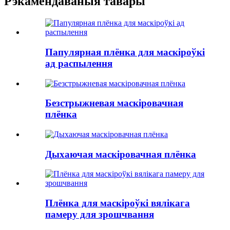
Рэкамендаваныя тавары
Папулярная плёнка для маскіроўкі
ад распылення
Безстрыжневая маскіровачная
плёнка
Дыхаючая маскіровачная плёнка
Плёнка для маскіроўкі вялікага
памеру для зрошчвання