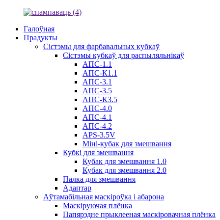
Галоўная
Прадукты
Сістэмы для фарбавальных кубкаў
Сістэмы кубкаў для распыляльнікаў
АПС-1.1
АПС-К1.1
АПС-3.1
АПС-3.5
АПС-К3.5
АПС-4.0
АПС-4.1
АПС-4.2
APS-3.5V
Міні-кубак для змешвання
Кубкі для змешвання
Кубак для змешвання 1.0
Кубак для змешвання 2.0
Палка для змешвання
Адаптар
Аўтамабільная маскіроўка і абарона
Маскіруючая плёнка
Папярэдне прыклееная маскіровачная плёнка