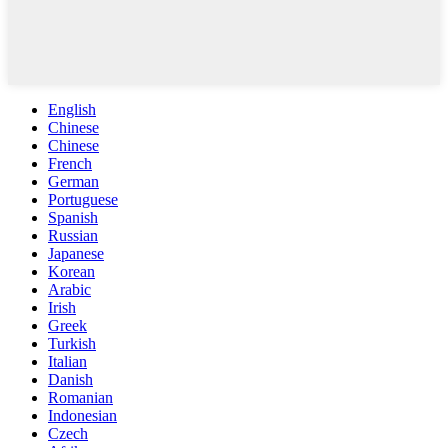
English
Chinese
Chinese
French
German
Portuguese
Spanish
Russian
Japanese
Korean
Arabic
Irish
Greek
Turkish
Italian
Danish
Romanian
Indonesian
Czech