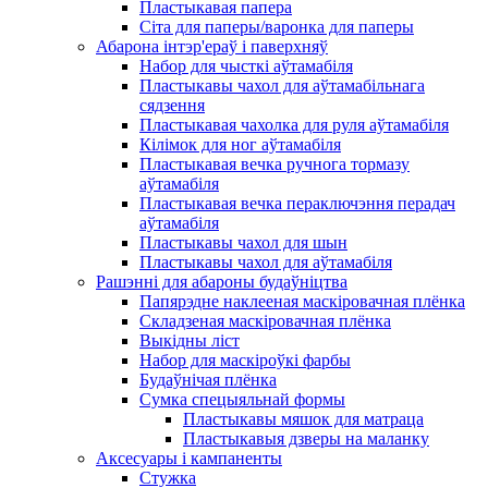
Пластыкавая папера
Сіта для паперы/варонка для паперы
Абарона інтэр'ераў і паверхняў
Набор для чысткі аўтамабіля
Пластыкавы чахол для аўтамабільнага
сядзення
Пластыкавая чахолка для руля аўтамабіля
Кілімок для ног аўтамабіля
Пластыкавая вечка ручнога тормазу
аўтамабіля
Пластыкавая вечка пераключэння перадач
аўтамабіля
Пластыкавы чахол для шын
Пластыкавы чахол для аўтамабіля
Рашэнні для абароны будаўніцтва
Папярэдне наклееная маскіровачная плёнка
Складзеная маскіровачная плёнка
Выкідны ліст
Набор для маскіроўкі фарбы
Будаўнічая плёнка
Сумка спецыяльнай формы
Пластыкавы мяшок для матраца
Пластыкавыя дзверы на маланку
Аксесуары і кампаненты
Стужка