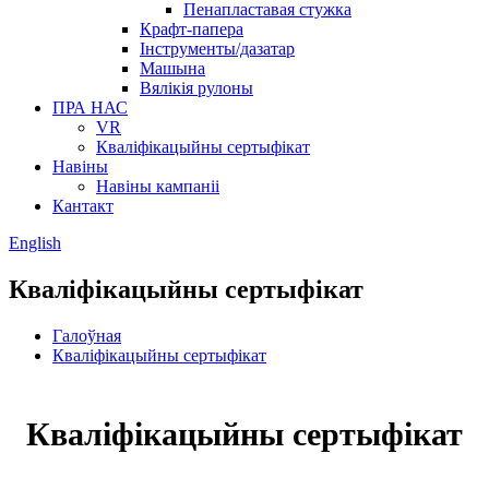
Пенапластавая стужка
Крафт-папера
Інструменты/дазатар
Машына
Вялікія рулоны
ПРА НАС
VR
Кваліфікацыйны сертыфікат
Навіны
Навіны кампаніі
Кантакт
English
Кваліфікацыйны сертыфікат
Галоўная
Кваліфікацыйны сертыфікат
Кваліфікацыйны сертыфікат