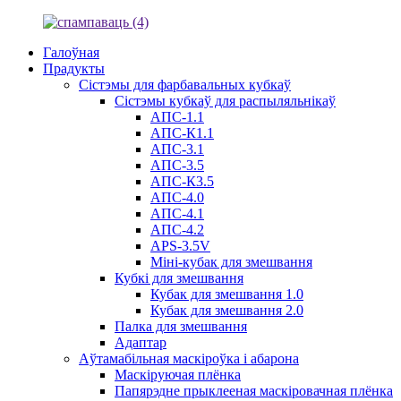
Галоўная
Прадукты
Сістэмы для фарбавальных кубкаў
Сістэмы кубкаў для распыляльнікаў
АПС-1.1
АПС-К1.1
АПС-3.1
АПС-3.5
АПС-К3.5
АПС-4.0
АПС-4.1
АПС-4.2
APS-3.5V
Міні-кубак для змешвання
Кубкі для змешвання
Кубак для змешвання 1.0
Кубак для змешвання 2.0
Палка для змешвання
Адаптар
Аўтамабільная маскіроўка і абарона
Маскіруючая плёнка
Папярэдне прыклееная маскіровачная плёнка