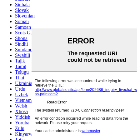
Sinhala
Slovak
Slovenian
Somali
Samoan
Scots Gaelic
Shona
Sindhi
Sundanese
Swahili
Tajik
Tamil
Telugu
Thai
Ukrainian
Urdu
Uzbek
Vietnamese
Welsh
Xhosa
Yiddish
Yoruba
Zulu
Kinyarwanda
Tatar