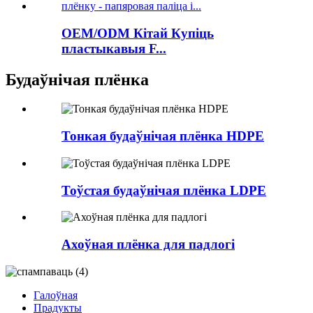
OEM/ODM Кітай Купіць
пластыкавыя F...
Будаўнічая плёнка
Тонкая будаўнічая плёнка HDPE
Тоўстая будаўнічая плёнка LDPE
Ахоўная плёнка для падлогі
Галоўная
Прадукты