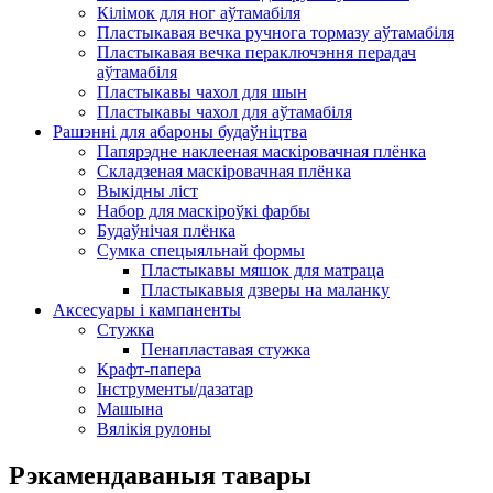
Кілімок для ног аўтамабіля
Пластыкавая вечка ручнога тормазу аўтамабіля
Пластыкавая вечка пераключэння перадач
аўтамабіля
Пластыкавы чахол для шын
Пластыкавы чахол для аўтамабіля
Рашэнні для абароны будаўніцтва
Папярэдне наклееная маскіровачная плёнка
Складзеная маскіровачная плёнка
Выкідны ліст
Набор для маскіроўкі фарбы
Будаўнічая плёнка
Сумка спецыяльнай формы
Пластыкавы мяшок для матраца
Пластыкавыя дзверы на маланку
Аксесуары і кампаненты
Стужка
Пенапластавая стужка
Крафт-папера
Інструменты/дазатар
Машына
Вялікія рулоны
Рэкамендаваныя тавары