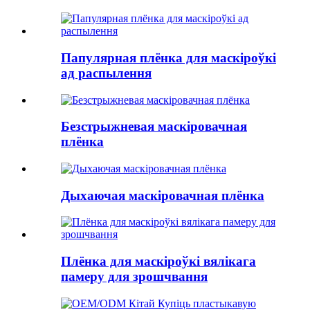
Папулярная плёнка для маскіроўкі
ад распылення
Безстрыжневая маскіровачная
плёнка
Дыхаючая маскіровачная плёнка
Плёнка для маскіроўкі вялікага
памеру для зрошчвання