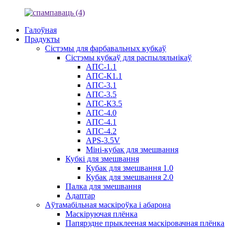
Галоўная
Прадукты
Сістэмы для фарбавальных кубкаў
Сістэмы кубкаў для распыляльнікаў
АПС-1.1
АПС-К1.1
АПС-3.1
АПС-3.5
АПС-К3.5
АПС-4.0
АПС-4.1
АПС-4.2
APS-3.5V
Міні-кубак для змешвання
Кубкі для змешвання
Кубак для змешвання 1.0
Кубак для змешвання 2.0
Палка для змешвання
Адаптар
Аўтамабільная маскіроўка і абарона
Маскіруючая плёнка
Папярэдне прыклееная маскіровачная плёнка