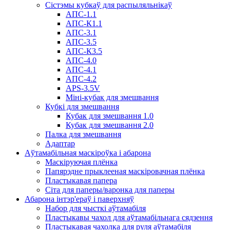
Сістэмы кубкаў для распыляльнікаў
АПС-1.1
АПС-К1.1
АПС-3.1
АПС-3.5
АПС-К3.5
АПС-4.0
АПС-4.1
АПС-4.2
APS-3.5V
Міні-кубак для змешвання
Кубкі для змешвання
Кубак для змешвання 1.0
Кубак для змешвання 2.0
Палка для змешвання
Адаптар
Аўтамабільная маскіроўка і абарона
Маскіруючая плёнка
Папярэдне прыклееная маскіровачная плёнка
Пластыкавая папера
Сіта для паперы/варонка для паперы
Абарона інтэр'ераў і паверхняў
Набор для чысткі аўтамабіля
Пластыкавы чахол для аўтамабільнага сядзення
Пластыкавая чахолка для руля аўтамабіля