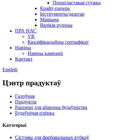
Пенапластавая стужка
Крафт-папера
Інструменты/дазатар
Машына
Вялікія рулоны
ПРА НАС
VR
Кваліфікацыйны сертыфікат
Навіны
Навіны кампаніі
Кантакт
English
Цэнтр прадуктаў
Галоўная
Прадукты
Рашэнні для абароны будаўніцтва
Будаўнічая плёнка
Катэгорыі
Сістэмы для фарбавальных кубкаў