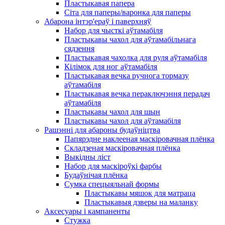
Пластыкавая папера
Сіта для паперы/варонка для паперы
Абарона інтэр'ераў і паверхняў
Набор для чысткі аўтамабіля
Пластыкавы чахол для аўтамабільнага
сядзення
Пластыкавая чахолка для руля аўтамабіля
Кілімок для ног аўтамабіля
Пластыкавая вечка ручнога тормазу
аўтамабіля
Пластыкавая вечка пераключэння перадач
аўтамабіля
Пластыкавы чахол для шын
Пластыкавы чахол для аўтамабіля
Рашэнні для абароны будаўніцтва
Папярэдне наклееная маскіровачная плёнка
Складзеная маскіровачная плёнка
Выкідны ліст
Набор для маскіроўкі фарбы
Будаўнічая плёнка
Сумка спецыяльнай формы
Пластыкавы мяшок для матраца
Пластыкавыя дзверы на маланку
Аксесуары і кампаненты
Стужка