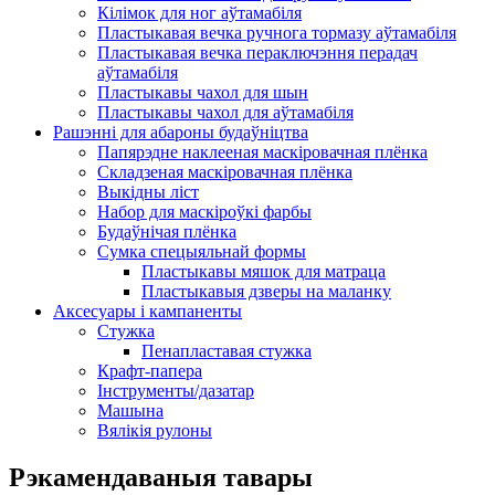
Кілімок для ног аўтамабіля
Пластыкавая вечка ручнога тормазу аўтамабіля
Пластыкавая вечка пераключэння перадач
аўтамабіля
Пластыкавы чахол для шын
Пластыкавы чахол для аўтамабіля
Рашэнні для абароны будаўніцтва
Папярэдне наклееная маскіровачная плёнка
Складзеная маскіровачная плёнка
Выкідны ліст
Набор для маскіроўкі фарбы
Будаўнічая плёнка
Сумка спецыяльнай формы
Пластыкавы мяшок для матраца
Пластыкавыя дзверы на маланку
Аксесуары і кампаненты
Стужка
Пенапластавая стужка
Крафт-папера
Інструменты/дазатар
Машына
Вялікія рулоны
Рэкамендаваныя тавары