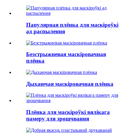
Папулярная плёнка для маскіроўкі
ад распылення
Безстрыжневая маскіровачная
плёнка
Дыхаючая маскіровачная плёнка
Плёнка для маскіроўкі вялікага
памеру для зрошчвання