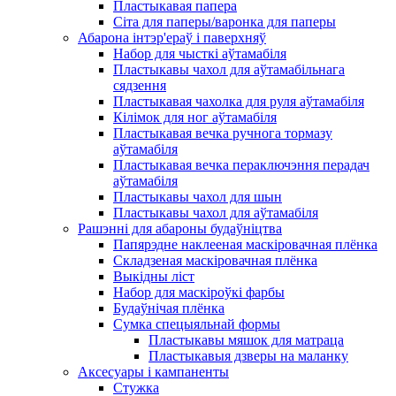
Пластыкавая папера
Сіта для паперы/варонка для паперы
Абарона інтэр'ераў і паверхняў
Набор для чысткі аўтамабіля
Пластыкавы чахол для аўтамабільнага
сядзення
Пластыкавая чахолка для руля аўтамабіля
Кілімок для ног аўтамабіля
Пластыкавая вечка ручнога тормазу
аўтамабіля
Пластыкавая вечка пераключэння перадач
аўтамабіля
Пластыкавы чахол для шын
Пластыкавы чахол для аўтамабіля
Рашэнні для абароны будаўніцтва
Папярэдне наклееная маскіровачная плёнка
Складзеная маскіровачная плёнка
Выкідны ліст
Набор для маскіроўкі фарбы
Будаўнічая плёнка
Сумка спецыяльнай формы
Пластыкавы мяшок для матраца
Пластыкавыя дзверы на маланку
Аксесуары і кампаненты
Стужка