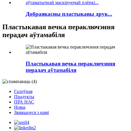
Добраякасны пластыкавы друк...
Пластыкавая вечка пераключэння
перадач аўтамабіля
Пластыкавая вечка пераключэння
перадач аўтамабіля
Галоўная
Прадукты
ПРА НАС
Новы
Звяжыцеся з намі