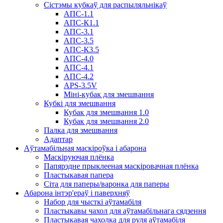
Сістэмы кубкаў для распыляльнікаў
АПС-1.1
АПС-К1.1
АПС-3.1
АПС-3.5
АПС-К3.5
АПС-4.0
АПС-4.1
АПС-4.2
APS-3.5V
Міні-кубак для змешвання
Кубкі для змешвання
Кубак для змешвання 1.0
Кубак для змешвання 2.0
Палка для змешвання
Адаптар
Аўтамабільная маскіроўка і абарона
Маскіруючая плёнка
Папярэдне прыклееная маскіровачная плёнка
Пластыкавая папера
Сіта для паперы/варонка для паперы
Абарона інтэр'ераў і паверхняў
Набор для чысткі аўтамабіля
Пластыкавы чахол для аўтамабільнага сядзення
Пластыкавая чахолка для руля аўтамабіля