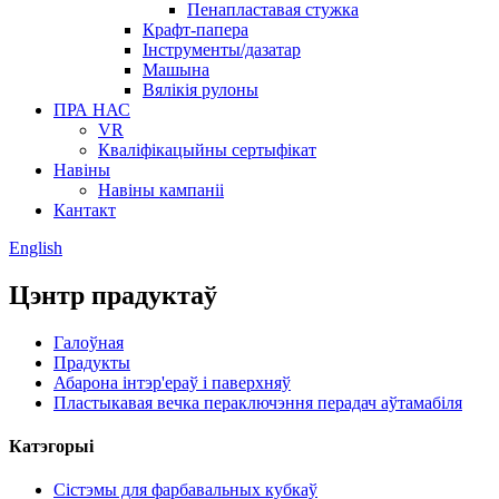
Пенапластавая стужка
Крафт-папера
Інструменты/дазатар
Машына
Вялікія рулоны
ПРА НАС
VR
Кваліфікацыйны сертыфікат
Навіны
Навіны кампаніі
Кантакт
English
Цэнтр прадуктаў
Галоўная
Прадукты
Абарона інтэр'ераў і паверхняў
Пластыкавая вечка пераключэння перадач аўтамабіля
Катэгорыі
Сістэмы для фарбавальных кубкаў