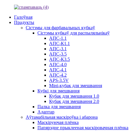
Галоўная
Прадукты
Сістэмы для фарбавальных кубкаў
Сістэмы кубкаў для распыляльнікаў
АПС-1.1
АПС-К1.1
АПС-3.1
АПС-3.5
АПС-К3.5
АПС-4.0
АПС-4.1
АПС-4.2
APS-3.5V
Міні-кубак для змешвання
Кубкі для змешвання
Кубак для змешвання 1.0
Кубак для змешвання 2.0
Палка для змешвання
Адаптар
Аўтамабільная маскіроўка і абарона
Маскіруючая плёнка
Папярэдне прыклееная маскіровачная плёнка