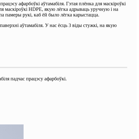
рацэсу афарбоўкі аўтамабіля. Гэтая плёнка для маскіроўкі
для маскіроўкі HDPE, якую лёгка адрываць уручную і на
а памеры рукі, каб ёй было лёгка карыстацца.
верхні аўтамабіля. У нас ёсць 3 віды стужкі, на якую
іля падчас працэсу афарбоўкі.