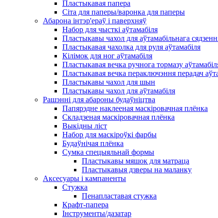
Пластыкавая папера
Сіта для паперы/варонка для паперы
Абарона інтэр'ераў і паверхняў
Набор для чысткі аўтамабіля
Пластыкавы чахол для аўтамабільнага сядзенн
Пластыкавая чахолка для руля аўтамабіля
Кілімок для ног аўтамабіля
Пластыкавая вечка ручнога тормазу аўтамабіл
Пластыкавая вечка пераключэння перадач аўт
Пластыкавы чахол для шын
Пластыкавы чахол для аўтамабіля
Рашэнні для абароны будаўніцтва
Папярэдне наклееная маскіровачная плёнка
Складзеная маскіровачная плёнка
Выкідны ліст
Набор для маскіроўкі фарбы
Будаўнічая плёнка
Сумка спецыяльнай формы
Пластыкавы мяшок для матраца
Пластыкавыя дзверы на маланку
Аксесуары і кампаненты
Стужка
Пенапластавая стужка
Крафт-папера
Інструменты/дазатар