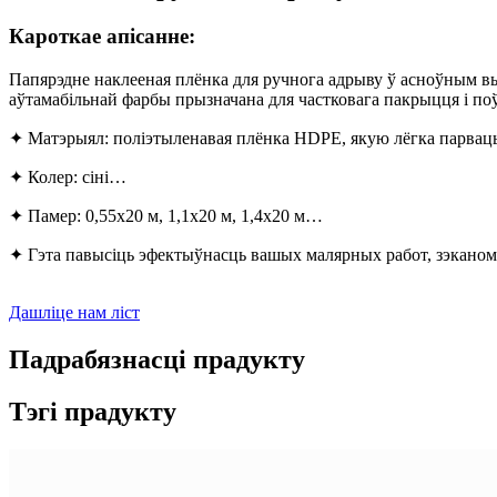
Кароткае апісанне:
Папярэдне наклееная плёнка для ручнога адрыву ў асноўным вы
аўтамабільнай фарбы прызначана для частковага пакрыцця і поў
✦ Матэрыял: поліэтыленавая плёнка HDPE, якую лёгка парвац
✦ Колер: сіні…
✦ Памер: 0,55x20 м, 1,1x20 м, 1,4x20 м…
✦ Гэта павысіць эфектыўнасць вашых малярных работ, зэканоміц
Дашліце нам ліст
Падрабязнасці прадукту
Тэгі прадукту