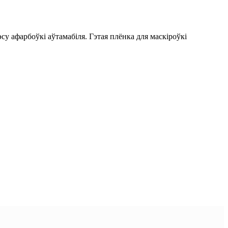
у афарбоўкі аўтамабіля. Гэтая плёнка для маскіроўкі