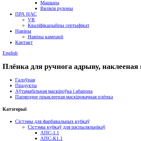
Машына
Вялікія рулоны
ПРА НАС
VR
Кваліфікацыйны сертыфікат
Навіны
Навіны кампаніі
Кантакт
English
Плёнка для ручнога адрыву, наклееная
Галоўная
Прадукты
Аўтамабільная маскіроўка і абарона
Папярэдне прыклееная маскіровачная плёнка
Катэгорыі
Сістэмы для фарбавальных кубкаў
Сістэмы кубкаў для распыляльнікаў
АПС-1.1
АПС-К1.1