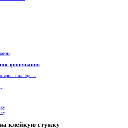
 для зрошчвання
..
 на клейкую стужку