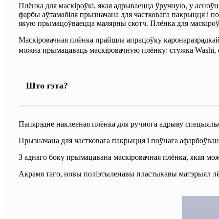
Плёнка для маскіроўкі, якая адрываецца ўручную, у асноўн
фарбы аўтамабіля прызначана для частковага пакрыцця і по
якую прымацоўваецца малярны скотч. Плёнка для маскіроўкі
Маскіровачная плёнка прайшла апрацоўку каронаразрадкай, 
можна прымацаваць маскіровачную плёнку: стужка Washi, ст
Што гэта?
Папярэдне наклееная плёнка для ручнога адрыву спецыяльн
Прызначана для частковага пакрыцця і поўнага афарбоўванн
З аднаго боку прымацавана маскіровачная плёнка, якая мож
Акрамя таго, новы поліэтыленавы пластыкавы матэрыял л