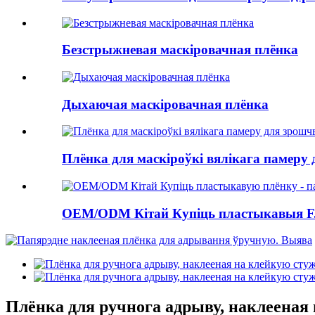
Безстрыжневая маскіровачная плёнка
Дыхаючая маскіровачная плёнка
Плёнка для маскіроўкі вялікага памеру
OEM/ODM Кітай Купіць пластыкавыя F.
Плёнка для ручнога адрыву, наклееная