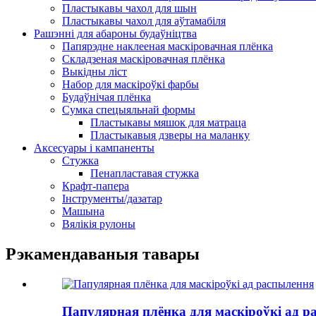
Пластыкавы чахол для шын
Пластыкавы чахол для аўтамабіля
Рашэнні для абароны будаўніцтва
Папярэдне наклееная маскіровачная плёнка
Складзеная маскіровачная плёнка
Выкідны ліст
Набор для маскіроўкі фарбы
Будаўнічая плёнка
Сумка спецыяльнай формы
Пластыкавы мяшок для матраца
Пластыкавыя дзверы на маланку
Аксесуары і кампаненты
Стужка
Пенапластавая стужка
Крафт-папера
Інструменты/дазатар
Машына
Вялікія рулоны
Рэкамендаваныя тавары
Папулярная плёнка для маскіроўкі ад р