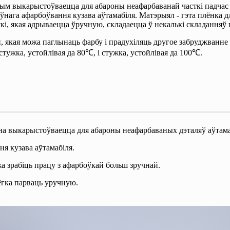
ым выкарыстоўваецца для абароны неафарбаванай часткі падчас п
ўнага афарбоўвання кузава аўтамабіля. Матэрыял - гэта плёнка 
, якая адрываецца ўручную, складаецца ў некалькі складанняў п
якая можа паглынаць фарбу і прадухіляць другое забруджванне па
ужка, устойлівая да 80℃, і стужка, устойлівая да 100℃.
а выкарыстоўваецца для абароны неафарбаваных дэталяў аўтамаб
я кузава аўтамабіля.
а зрабіць працу з афарбоўкай больш зручнай.
ёгка парваць уручную.