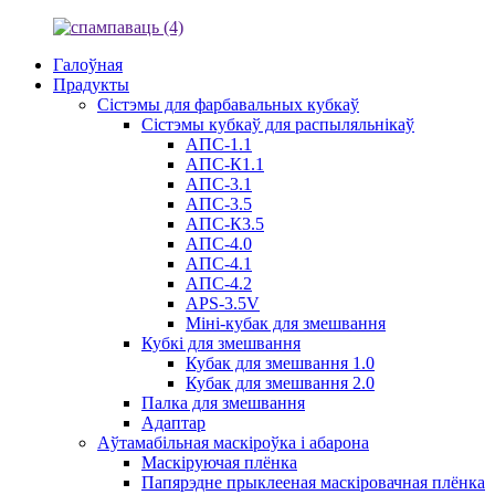
Галоўная
Прадукты
Сістэмы для фарбавальных кубкаў
Сістэмы кубкаў для распыляльнікаў
АПС-1.1
АПС-К1.1
АПС-3.1
АПС-3.5
АПС-К3.5
АПС-4.0
АПС-4.1
АПС-4.2
APS-3.5V
Міні-кубак для змешвання
Кубкі для змешвання
Кубак для змешвання 1.0
Кубак для змешвання 2.0
Палка для змешвання
Адаптар
Аўтамабільная маскіроўка і абарона
Маскіруючая плёнка
Папярэдне прыклееная маскіровачная плёнка