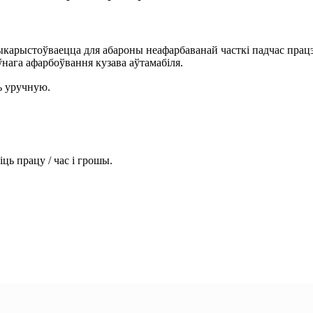
карыстоўваецца для абароны неафарбаванай часткі падчас працэс
нага афарбоўвання кузава аўтамабіля.
ь уручную.
ь працу / час і грошы.