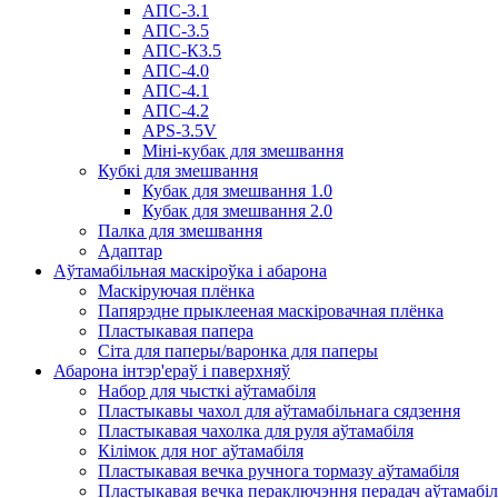
АПС-3.1
АПС-3.5
АПС-К3.5
АПС-4.0
АПС-4.1
АПС-4.2
APS-3.5V
Міні-кубак для змешвання
Кубкі для змешвання
Кубак для змешвання 1.0
Кубак для змешвання 2.0
Палка для змешвання
Адаптар
Аўтамабільная маскіроўка і абарона
Маскіруючая плёнка
Папярэдне прыклееная маскіровачная плёнка
Пластыкавая папера
Сіта для паперы/варонка для паперы
Абарона інтэр'ераў і паверхняў
Набор для чысткі аўтамабіля
Пластыкавы чахол для аўтамабільнага сядзення
Пластыкавая чахолка для руля аўтамабіля
Кілімок для ног аўтамабіля
Пластыкавая вечка ручнога тормазу аўтамабіля
Пластыкавая вечка пераключэння перадач аўтамабіл