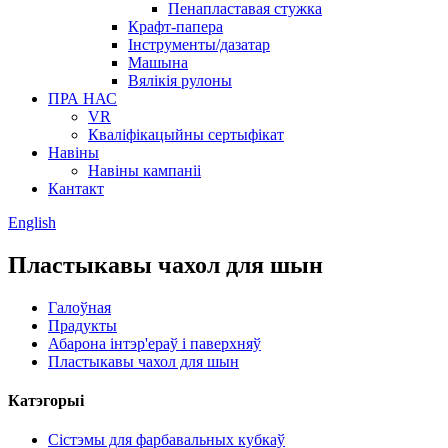
Пенапластавая стужка
Крафт-папера
Інструменты/дазатар
Машына
Вялікія рулоны
ПРА НАС
VR
Кваліфікацыйны сертыфікат
Навіны
Навіны кампаніі
Кантакт
English
Пластыкавы чахол для шын
Галоўная
Прадукты
Абарона інтэр'ераў і паверхняў
Пластыкавы чахол для шын
Катэгорыі
Сістэмы для фарбавальных кубкаў