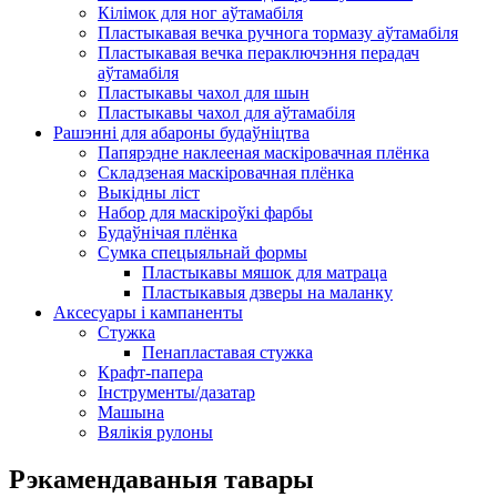
Кілімок для ног аўтамабіля
Пластыкавая вечка ручнога тормазу аўтамабіля
Пластыкавая вечка пераключэння перадач
аўтамабіля
Пластыкавы чахол для шын
Пластыкавы чахол для аўтамабіля
Рашэнні для абароны будаўніцтва
Папярэдне наклееная маскіровачная плёнка
Складзеная маскіровачная плёнка
Выкідны ліст
Набор для маскіроўкі фарбы
Будаўнічая плёнка
Сумка спецыяльнай формы
Пластыкавы мяшок для матраца
Пластыкавыя дзверы на маланку
Аксесуары і кампаненты
Стужка
Пенапластавая стужка
Крафт-папера
Інструменты/дазатар
Машына
Вялікія рулоны
Рэкамендаваныя тавары