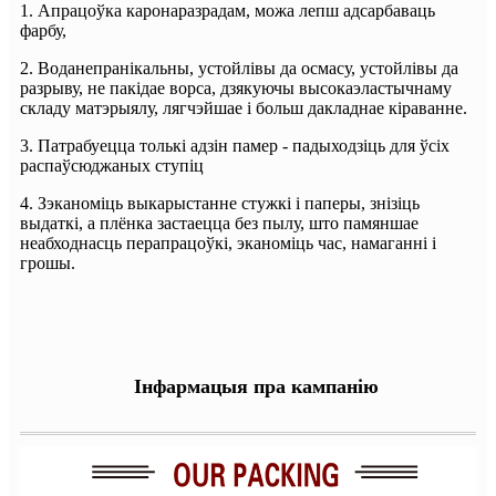
1. Апрацоўка каронаразрадам, можа лепш адсарбаваць
фарбу,
2. Воданепранікальны, устойлівы да осмасу, устойлівы да
разрыву, не пакідае ворса, дзякуючы высокаэластычнаму
складу матэрыялу, лягчэйшае і больш дакладнае кіраванне.
3. Патрабуецца толькі адзін памер - падыходзіць для ўсіх
распаўсюджаных ступіц
4. Зэканоміць выкарыстанне стужкі і паперы, знізіць
выдаткі, а плёнка застаецца без пылу, што памяншае
неабходнасць перапрацоўкі, эканоміць час, намаганні і
грошы.
Інфармацыя пра кампанію