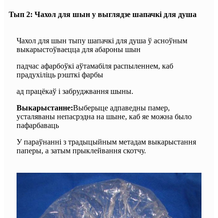
Тып 2: Чахол для шын у выглядзе шапачкі для душа
Чахол для шын тыпу шапачкі для душа ў асноўным
выкарыстоўваецца для абароны шын
падчас афарбоўкі аўтамабіля распыленнем, каб
прадухіліць рэшткі фарбы
ад працёкаў і забруджвання шыны.
Выкарыстанне:
Выберыце адпаведны памер,
усталяваны непасрэдна на шыне, каб яе можна было
пафарбаваць
У параўнанні з традыцыйным метадам выкарыстання
паперы, а затым прыклейвання скотчу.