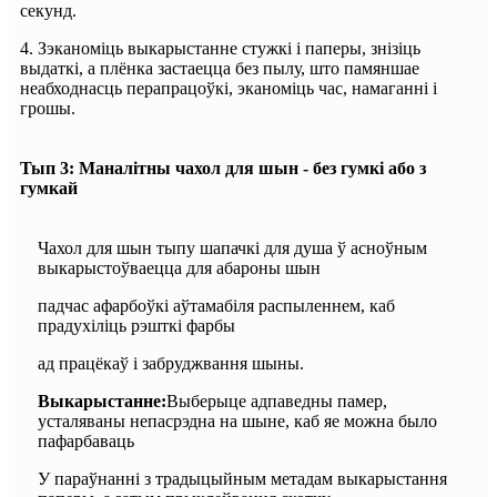
секунд.
4. Зэканоміць выкарыстанне стужкі і паперы, знізіць
выдаткі, а плёнка застаецца без пылу, што памяншае
неабходнасць перапрацоўкі, эканоміць час, намаганні і
грошы.
Тып 3: Маналітны чахол для шын - без гумкі або з
гумкай
Чахол для шын тыпу шапачкі для душа ў асноўным
выкарыстоўваецца для абароны шын
падчас афарбоўкі аўтамабіля распыленнем, каб
прадухіліць рэшткі фарбы
ад працёкаў і забруджвання шыны.
Выкарыстанне:
Выберыце адпаведны памер,
усталяваны непасрэдна на шыне, каб яе можна было
пафарбаваць
У параўнанні з традыцыйным метадам выкарыстання