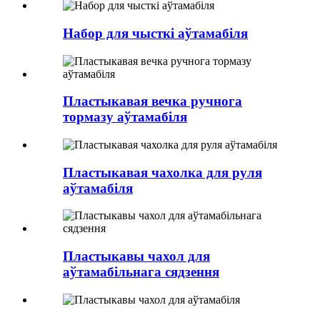
Набор для чысткі аўтамабіля
Пластыкавая вечка ручнога
тормазу аўтамабіля
Пластыкавая чахолка для руля
аўтамабіля
Пластыкавы чахол для
аўтамабільнага сядзення