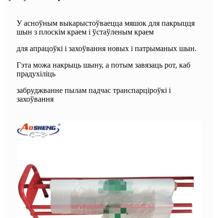
У асноўным выкарыстоўваецца мяшок для пакрыцця
шын з плоскім краем і ўстаўленым краем
для апрацоўкі і захоўвання новых і патрыманых шын.
Гэта можа накрыць шыну, а потым завязаць рот, каб
прадухіліць
забруджванне пылам падчас транспарціроўкі і
захоўвання