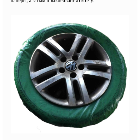
паперы, а затым прыклейвання скотчу.