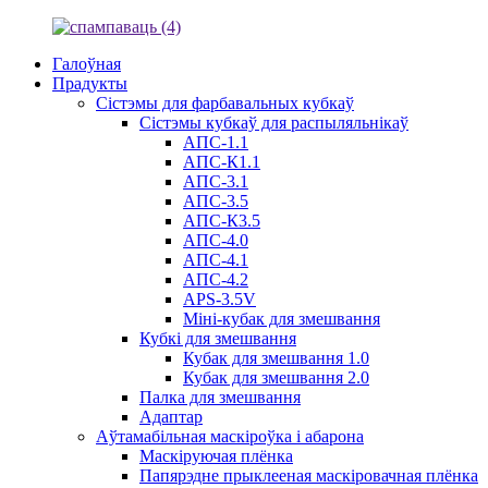
Галоўная
Прадукты
Сістэмы для фарбавальных кубкаў
Сістэмы кубкаў для распыляльнікаў
АПС-1.1
АПС-К1.1
АПС-3.1
АПС-3.5
АПС-К3.5
АПС-4.0
АПС-4.1
АПС-4.2
APS-3.5V
Міні-кубак для змешвання
Кубкі для змешвання
Кубак для змешвання 1.0
Кубак для змешвання 2.0
Палка для змешвання
Адаптар
Аўтамабільная маскіроўка і абарона
Маскіруючая плёнка
Папярэдне прыклееная маскіровачная плёнка