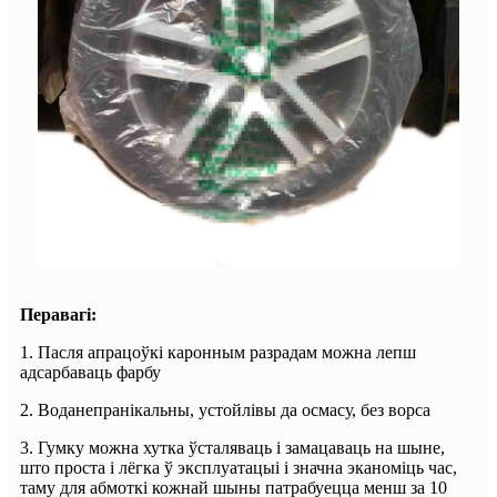
Перавагі:
1. Пасля апрацоўкі каронным разрадам можна лепш
адсарбаваць фарбу
2. Воданепранікальны, устойлівы да осмасу, без ворса
3. Гумку можна хутка ўсталяваць і замацаваць на шыне,
што проста і лёгка ў эксплуатацыі і значна эканоміць час,
таму для абмоткі кожнай шыны патрабуецца менш за 10