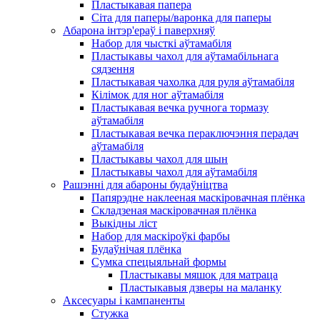
Пластыкавая папера
Сіта для паперы/варонка для паперы
Абарона інтэр'ераў і паверхняў
Набор для чысткі аўтамабіля
Пластыкавы чахол для аўтамабільнага
сядзення
Пластыкавая чахолка для руля аўтамабіля
Кілімок для ног аўтамабіля
Пластыкавая вечка ручнога тормазу
аўтамабіля
Пластыкавая вечка пераключэння перадач
аўтамабіля
Пластыкавы чахол для шын
Пластыкавы чахол для аўтамабіля
Рашэнні для абароны будаўніцтва
Папярэдне наклееная маскіровачная плёнка
Складзеная маскіровачная плёнка
Выкідны ліст
Набор для маскіроўкі фарбы
Будаўнічая плёнка
Сумка спецыяльнай формы
Пластыкавы мяшок для матраца
Пластыкавыя дзверы на маланку
Аксесуары і кампаненты
Стужка