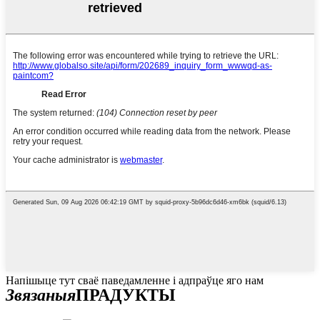
Напішыце тут сваё паведамленне і адпраўце яго нам
Звязаныя
ПРАДУКТЫ