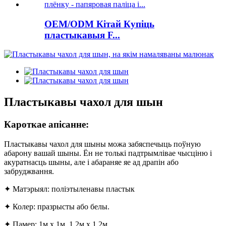
OEM/ODM Кітай Купіць
пластыкавыя F...
Пластыкавы чахол для шын
Кароткае апісанне:
Пластыкавы чахол для шыны можа забяспечыць поўную
абарону вашай шыны. Ён не толькі падтрымлівае чысціню і
акуратнасць шыны, але і абараняе яе ад драпін або
забруджвання.
✦ Матэрыял: поліэтыленавы пластык
✦ Колер: празрысты або белы.
✦ Памер: 1м х 1м, 1,2м х 1,2м…