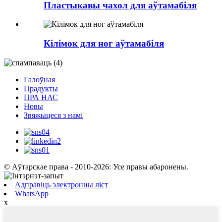
Пластыкавы чахол для аўтамабіля
Кілімок для ног аўтамабіля
Галоўная
Прадукты
ПРА НАС
Новы
Звяжыцеся з намі
© Аўтарскае права - 2010-2026: Усе правы абаронены.
Адправіць электронны ліст
WhatsApp
x