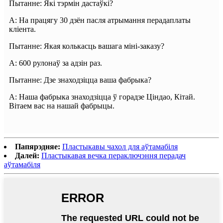
Пытанне: Які тэрмін дастаўкі?
A: На працягу 30 дзён пасля атрымання перадаплаты
кліента.
Пытанне: Якая колькасць вашага міні-заказу?
A: 600 рулонаў за адзін раз.
Пытанне: Дзе знаходзіцца ваша фабрыка?
A: Наша фабрыка знаходзіцца ў горадзе Ціндао, Кітай.
Вітаем вас на нашай фабрыцы.
Папярэдняе:
Пластыкавы чахол для аўтамабіля
Далей:
Пластыкавая вечка пераключэння перадач
аўтамабіля