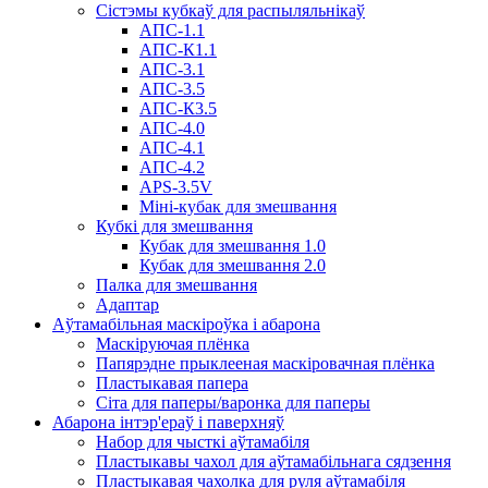
Сістэмы кубкаў для распыляльнікаў
АПС-1.1
АПС-К1.1
АПС-3.1
АПС-3.5
АПС-К3.5
АПС-4.0
АПС-4.1
АПС-4.2
APS-3.5V
Міні-кубак для змешвання
Кубкі для змешвання
Кубак для змешвання 1.0
Кубак для змешвання 2.0
Палка для змешвання
Адаптар
Аўтамабільная маскіроўка і абарона
Маскіруючая плёнка
Папярэдне прыклееная маскіровачная плёнка
Пластыкавая папера
Сіта для паперы/варонка для паперы
Абарона інтэр'ераў і паверхняў
Набор для чысткі аўтамабіля
Пластыкавы чахол для аўтамабільнага сядзення
Пластыкавая чахолка для руля аўтамабіля