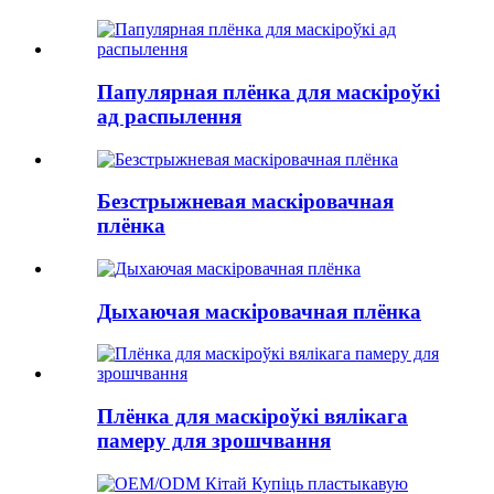
Папулярная плёнка для маскіроўкі
ад распылення
Безстрыжневая маскіровачная
плёнка
Дыхаючая маскіровачная плёнка
Плёнка для маскіроўкі вялікага
памеру для зрошчвання