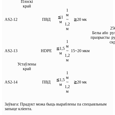
Плоскі
край
1
м
≦1
AS2-12
ПВД
~
≧20 мк
м
1,2
25
м
Белы або
ру
празрысты
р
1
ск
м
≦1,5
AS2-13
HDPE
~
15~20 мкм
м
1,2
м
Устаўлены
край
1
м
≦1,5
AS2-14
ПВД
~
≧20 мк
м
1,2
м
Заўвага: Прадукт можа быць выраблены па спецыяльным
запыце кліента.