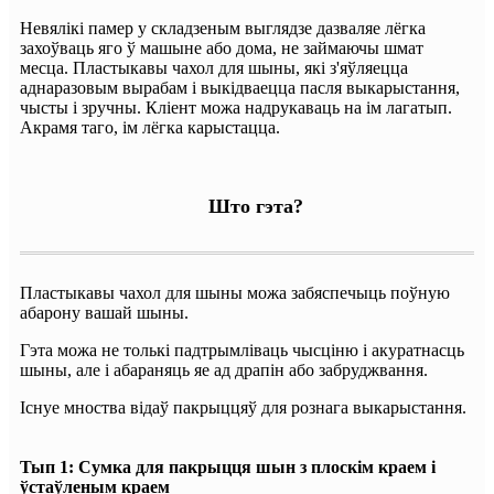
Невялікі памер у складзеным выглядзе дазваляе лёгка
захоўваць яго ў машыне або дома, не займаючы шмат
месца. Пластыкавы чахол для шыны, які з'яўляецца
аднаразовым вырабам і выкідваецца пасля выкарыстання,
чысты і зручны. Кліент можа надрукаваць на ім лагатып.
Акрамя таго, ім лёгка карыстацца.
Што гэта?
Пластыкавы чахол для шыны можа забяспечыць поўную
абарону вашай шыны.
Гэта можа не толькі падтрымліваць чысціню і акуратнасць
шыны, але і абараняць яе ад драпін або забруджвання.
Існуе мноства відаў пакрыццяў для рознага выкарыстання.
Тып 1: Сумка для пакрыцця шын з плоскім краем і
ўстаўленым краем