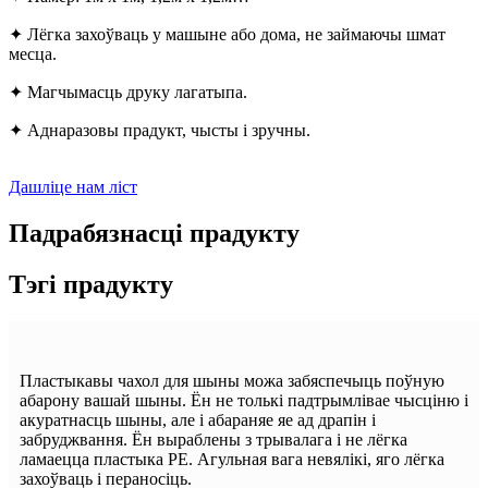
✦ Лёгка захоўваць у машыне або дома, не займаючы шмат
месца.
✦ Магчымасць друку лагатыпа.
✦ Аднаразовы прадукт, чысты і зручны.
Дашліце нам ліст
Падрабязнасці прадукту
Тэгі прадукту
Пластыкавы чахол для шыны можа забяспечыць поўную
абарону вашай шыны. Ён не толькі падтрымлівае чысціню і
акуратнасць шыны, але і абараняе яе ад драпін і
забруджвання. Ён выраблены з трывалага і не лёгка
ламаецца пластыка PE. Агульная вага невялікі, яго лёгка
захоўваць і пераносіць.