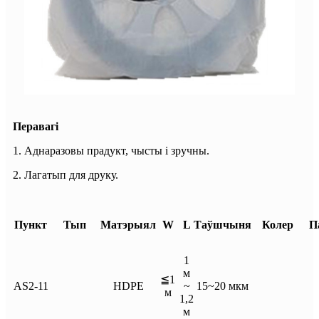
Перавагі
1. Аднаразовы прадукт, чысты і зручны.
2. Лагатып для друку.
Пункт
Тып
Матэрыял
W
L
Таўшчыня
Колер
П
1
м
≦1
AS2-11
HDPE
~
15~20 мкм
м
1,2
м