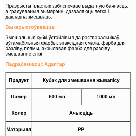
Празрысты пластык забяспечвае выдатную бачнасць,
а градуяваныя вымярэнні дазваляюць лёгка і
дакладна змешваць.
Выкарыстоўваецца:
Змяшальныя кубкі ўстойлівыя да растваральнікаў -
аўтамабільныя фарбы, эпаксідная смала, фарба для
разліву, плямы, акрылавая фарба для разліву,
змешванне слізі
Падрабязнасці: Адаптар
Прадукт
Кубак для змешвання жывапісу
Памер
600 мл
1000 мл
Колер
Ачысціць
Матэрыял
PP