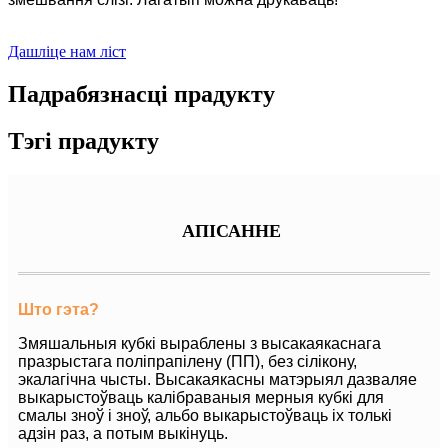
Дашліце нам ліст
Падрабязнасці прадукту
Тэгі прадукту
АПІСАННЕ
Што гэта?
Змяшальныя кубкі выраблены з высакаякаснага
празрыстага поліпрапілену (ПП), без сілікону,
экалагічна чысты. Высакаякасны матэрыял дазваляе
выкарыстоўваць калібраваныя мерныя кубкі для
смалы зноў і зноў, альбо выкарыстоўваць іх толькі
адзін раз, а потым выкінуць.