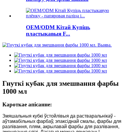
OEM/ODM Кітай Купіць
пластыкавыя F...
Гнуткі кубак для змешвання фарбы
1000 мл
Кароткае апісанне:
Змяшальныя кубкі ўстойлівыя да растваральнікаў -
аўтамабільных фарбаў, эпаксіднай смалы, фарбы для
разлівання, плям, акрылавай фарбы для разлівання,
змешвання слізі. Лагатып можна друкаваць!