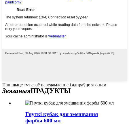
Напішыце тут сваё паведамленне і адпраўце яго нам
Звязаныя
ПРАДУКТЫ
Гнуткі кубак для змешвання
фарбы 600 мл