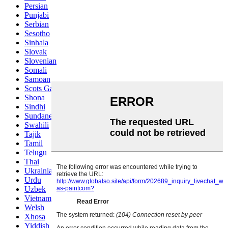
Persian
Punjabi
Serbian
Sesotho
Sinhala
Slovak
Slovenian
Somali
Samoan
Scots Gaelic
Shona
Sindhi
Sundanese
Swahili
Tajik
Tamil
Telugu
Thai
Ukrainian
Urdu
Uzbek
Vietnamese
Welsh
Xhosa
Yiddish