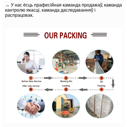
→ У нас ёсць прафесійная каманда продажаў, каманда
кантролю якасці, каманда даследаванняў і
распрацовак.