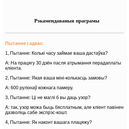
Рэкамендаваныя праграмы
Пытанне і адказ:
1, Пытанне: Колькі часу займае ваша дастаўка?
A: На працягу 30 дзён пасля атрымання перадаплаты
кліента.
2, Пытанне: Якая ваша міні-колькасць замовы?
A: 600 рулонаў кожнага памеру.
3, Пытанне: Ці не маглі б вы даць узор?
A: так, узор можа быць бясплатным, але кліент павінен
дазволіць сабе экспрэс-кошт.
4, Пытанне: Як наконт вашага плацяжу?