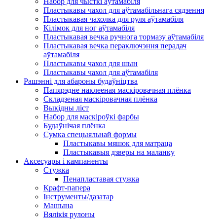
Набор для чысткі аўтамабіля
Пластыкавы чахол для аўтамабільнага сядзення
Пластыкавая чахолка для руля аўтамабіля
Кілімок для ног аўтамабіля
Пластыкавая вечка ручнога тормазу аўтамабіля
Пластыкавая вечка пераключэння перадач
аўтамабіля
Пластыкавы чахол для шын
Пластыкавы чахол для аўтамабіля
Рашэнні для абароны будаўніцтва
Папярэдне наклееная маскіровачная плёнка
Складзеная маскіровачная плёнка
Выкідны ліст
Набор для маскіроўкі фарбы
Будаўнічая плёнка
Сумка спецыяльнай формы
Пластыкавы мяшок для матраца
Пластыкавыя дзверы на маланку
Аксесуары і кампаненты
Стужка
Пенапластавая стужка
Крафт-папера
Інструменты/дазатар
Машына
Вялікія рулоны