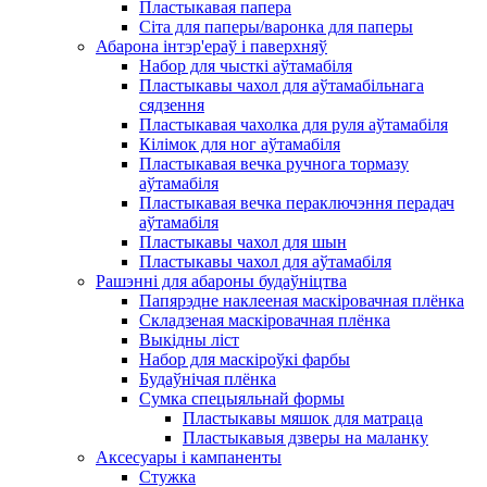
Пластыкавая папера
Сіта для паперы/варонка для паперы
Абарона інтэр'ераў і паверхняў
Набор для чысткі аўтамабіля
Пластыкавы чахол для аўтамабільнага
сядзення
Пластыкавая чахолка для руля аўтамабіля
Кілімок для ног аўтамабіля
Пластыкавая вечка ручнога тормазу
аўтамабіля
Пластыкавая вечка пераключэння перадач
аўтамабіля
Пластыкавы чахол для шын
Пластыкавы чахол для аўтамабіля
Рашэнні для абароны будаўніцтва
Папярэдне наклееная маскіровачная плёнка
Складзеная маскіровачная плёнка
Выкідны ліст
Набор для маскіроўкі фарбы
Будаўнічая плёнка
Сумка спецыяльнай формы
Пластыкавы мяшок для матраца
Пластыкавыя дзверы на маланку
Аксесуары і кампаненты
Стужка