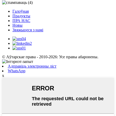
Галоўная
Прадукты
ПРА НАС
Новы
Звяжыцеся з намі
© Аўтарскае права - 2010-2026: Усе правы абаронены.
Адправіць электронны ліст
WhatsApp
x