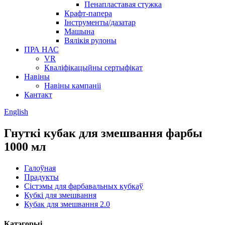
Пенапластавая стужка
Крафт-папера
Інструменты/дазатар
Машына
Вялікія рулоны
ПРА НАС
VR
Кваліфікацыйны сертыфікат
Навіны
Навіны кампаніі
Кантакт
English
Гнуткі кубак для змешвання фарбы
1000 мл
Галоўная
Прадукты
Сістэмы для фарбавальных кубкаў
Кубкі для змешвання
Кубак для змешвання 2.0
Катэгорыі