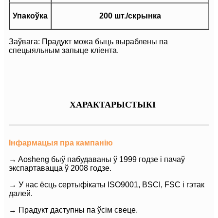
Упакоўка
200 шт./скрынка
Заўвага: Прадукт можа быць выраблены па
спецыяльным запыце кліента.
ХАРАКТАРЫСТЫКІ
Інфармацыя пра кампанію
→ Aosheng быў пабудаваны ў 1999 годзе і пачаў
экспартавацца ў 2008 годзе.
→ У нас ёсць сертыфікаты ISO9001, BSCI, FSC і гэтак
далей.
→ Прадукт даступны па ўсім свеце.