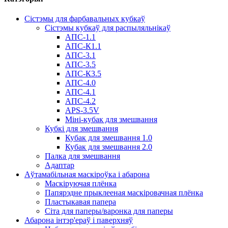
Сістэмы для фарбавальных кубкаў
Сістэмы кубкаў для распыляльнікаў
АПС-1.1
АПС-К1.1
АПС-3.1
АПС-3.5
АПС-К3.5
АПС-4.0
АПС-4.1
АПС-4.2
APS-3.5V
Міні-кубак для змешвання
Кубкі для змешвання
Кубак для змешвання 1.0
Кубак для змешвання 2.0
Палка для змешвання
Адаптар
Аўтамабільная маскіроўка і абарона
Маскіруючая плёнка
Папярэдне прыклееная маскіровачная плёнка
Пластыкавая папера
Сіта для паперы/варонка для паперы
Абарона інтэр'ераў і паверхняў