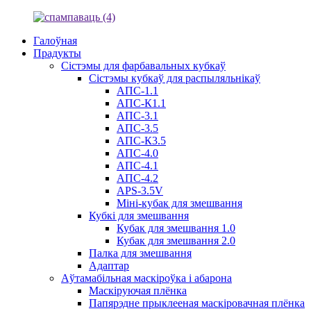
Галоўная
Прадукты
Сістэмы для фарбавальных кубкаў
Сістэмы кубкаў для распыляльнікаў
АПС-1.1
АПС-К1.1
АПС-3.1
АПС-3.5
АПС-К3.5
АПС-4.0
АПС-4.1
АПС-4.2
APS-3.5V
Міні-кубак для змешвання
Кубкі для змешвання
Кубак для змешвання 1.0
Кубак для змешвання 2.0
Палка для змешвання
Адаптар
Аўтамабільная маскіроўка і абарона
Маскіруючая плёнка
Папярэдне прыклееная маскіровачная плёнка