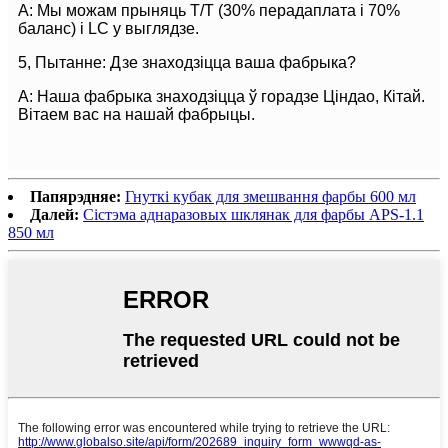
A: Мы можам прыняць T/T (30% перадаплата і 70%
баланс) і LC у выглядзе.
5, Пытанне: Дзе знаходзіцца ваша фабрыка?
A: Наша фабрыка знаходзіцца ў горадзе Ціндао, Кітай.
Вітаем вас на нашай фабрыцы.
Папярэдняе:
Гнуткі кубак для змешвання фарбы 600 мл
Далей:
Сістэма аднаразовых шклянак для фарбы APS-1.1
850 мл