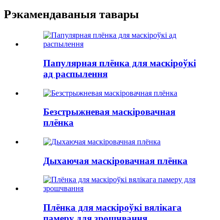
Рэкамендаваныя тавары
Папулярная плёнка для маскіроўкі
ад распылення
Безстрыжневая маскіровачная
плёнка
Дыхаючая маскіровачная плёнка
Плёнка для маскіроўкі вялікага
памеру для зрошчвання