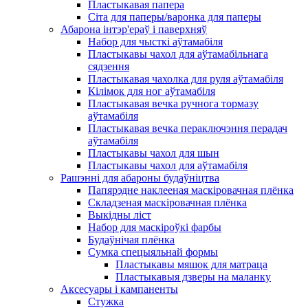
Пластыкавая папера
Сіта для паперы/варонка для паперы
Абарона інтэр'ераў і паверхняў
Набор для чысткі аўтамабіля
Пластыкавы чахол для аўтамабільнага
сядзення
Пластыкавая чахолка для руля аўтамабіля
Кілімок для ног аўтамабіля
Пластыкавая вечка ручнога тормазу
аўтамабіля
Пластыкавая вечка пераключэння перадач
аўтамабіля
Пластыкавы чахол для шын
Пластыкавы чахол для аўтамабіля
Рашэнні для абароны будаўніцтва
Папярэдне наклееная маскіровачная плёнка
Складзеная маскіровачная плёнка
Выкідны ліст
Набор для маскіроўкі фарбы
Будаўнічая плёнка
Сумка спецыяльнай формы
Пластыкавы мяшок для матраца
Пластыкавыя дзверы на маланку
Аксесуары і кампаненты
Стужка