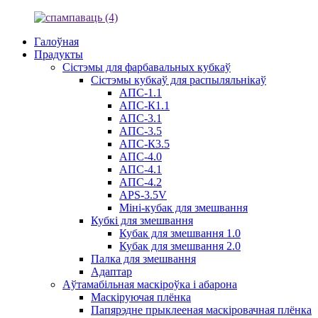
Галоўная
Прадукты
Сістэмы для фарбавальных кубкаў
Сістэмы кубкаў для распыляльнікаў
АПС-1.1
АПС-К1.1
АПС-3.1
АПС-3.5
АПС-К3.5
АПС-4.0
АПС-4.1
АПС-4.2
APS-3.5V
Міні-кубак для змешвання
Кубкі для змешвання
Кубак для змешвання 1.0
Кубак для змешвання 2.0
Палка для змешвання
Адаптар
Аўтамабільная маскіроўка і абарона
Маскіруючая плёнка
Папярэдне прыклееная маскіровачная плёнка