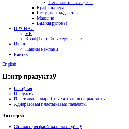
Пенапластавая стужка
Крафт-папера
Інструменты/дазатар
Машына
Вялікія рулоны
ПРА НАС
VR
Кваліфікацыйны сертыфікат
Навіны
Навіны кампаніі
Кантакт
English
Цэнтр прадуктаў
Галоўная
Прадукты
Пластыкавы выраб для хатняга выкарыстання
Аднаразовыя пластыкавыя пальчаткі
Катэгорыі
Сістэмы для фарбавальных кубкаў