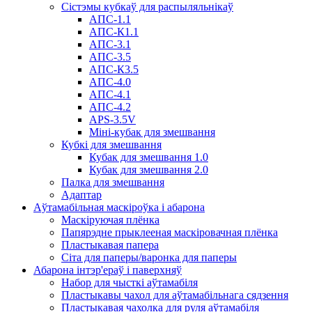
Сістэмы кубкаў для распыляльнікаў
АПС-1.1
АПС-К1.1
АПС-3.1
АПС-3.5
АПС-К3.5
АПС-4.0
АПС-4.1
АПС-4.2
APS-3.5V
Міні-кубак для змешвання
Кубкі для змешвання
Кубак для змешвання 1.0
Кубак для змешвання 2.0
Палка для змешвання
Адаптар
Аўтамабільная маскіроўка і абарона
Маскіруючая плёнка
Папярэдне прыклееная маскіровачная плёнка
Пластыкавая папера
Сіта для паперы/варонка для паперы
Абарона інтэр'ераў і паверхняў
Набор для чысткі аўтамабіля
Пластыкавы чахол для аўтамабільнага сядзення
Пластыкавая чахолка для руля аўтамабіля