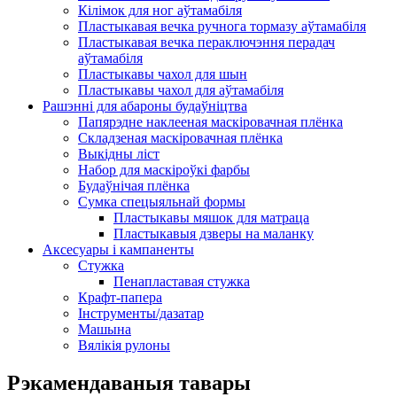
Кілімок для ног аўтамабіля
Пластыкавая вечка ручнога тормазу аўтамабіля
Пластыкавая вечка пераключэння перадач
аўтамабіля
Пластыкавы чахол для шын
Пластыкавы чахол для аўтамабіля
Рашэнні для абароны будаўніцтва
Папярэдне наклееная маскіровачная плёнка
Складзеная маскіровачная плёнка
Выкідны ліст
Набор для маскіроўкі фарбы
Будаўнічая плёнка
Сумка спецыяльнай формы
Пластыкавы мяшок для матраца
Пластыкавыя дзверы на маланку
Аксесуары і кампаненты
Стужка
Пенапластавая стужка
Крафт-папера
Інструменты/дазатар
Машына
Вялікія рулоны
Рэкамендаваныя тавары