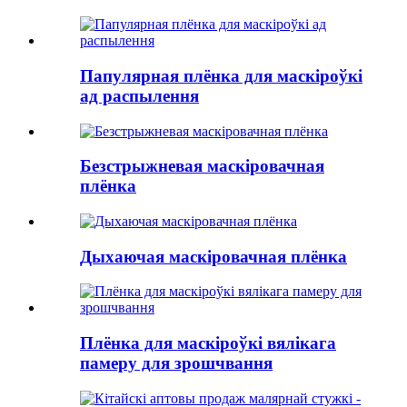
Папулярная плёнка для маскіроўкі
ад распылення
Безстрыжневая маскіровачная
плёнка
Дыхаючая маскіровачная плёнка
Плёнка для маскіроўкі вялікага
памеру для зрошчвання