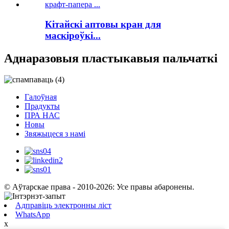
Кітайскі аптовы кран для
маскіроўкі...
Аднаразовыя пластыкавыя пальчаткі
Галоўная
Прадукты
ПРА НАС
Новы
Звяжыцеся з намі
© Аўтарскае права - 2010-2026: Усе правы абаронены.
Адправіць электронны ліст
WhatsApp
x