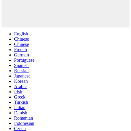
English
Chinese
Chinese
French
German
Portuguese
Spanish
Russian
Japanese
Korean
Arabic
Irish
Greek
Turkish
Italian
Danish
Romanian
Indonesian
Czech